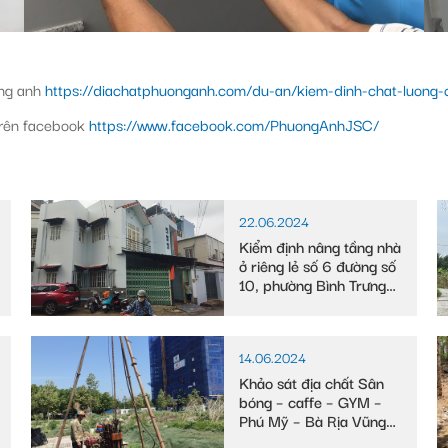
ơng anh
https://diachatphuonganh.com/du-an/kiem-dinh-chat-luong-c
trên facebook
https://www.facebook.com/PhuongAnhJSC/
22.06.2024
Kiểm định nâng tầng nhà
ở riêng lẻ số 6 đường số
10, phường Bình Trưng
Tây
14.06.2024
Khảo sát địa chất Sân
bóng – caffe – GYM –
Phú Mỹ – Bà Rịa Vũng
Tàu