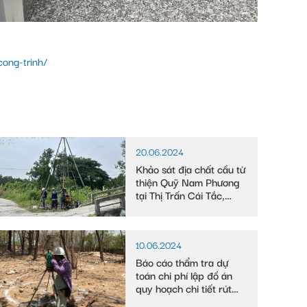
ong-trinh/
20.06.2024
Khảo sát địa chất cầu từ
thiện Quỹ Nam Phương
tại Thị Trấn Cái Tắc,
Huyện Châu Thành A,
tỉnh Hậu Giang
10.06.2024
Báo cáo thẩm tra dự
toán chi phí lập đồ án
quy hoạch chi tiết rút
gọn tỷ lệ 1/500