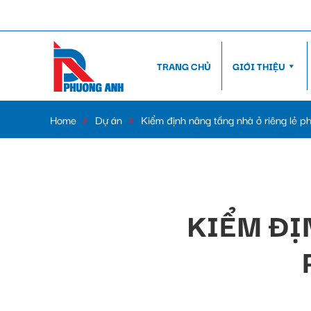
TRANG CHỦ
GIỚI THIỆU
Home
»
Dự án
»
Kiểm định nâng tầng nhà ở riêng lẻ p
KIỂM ĐỊ