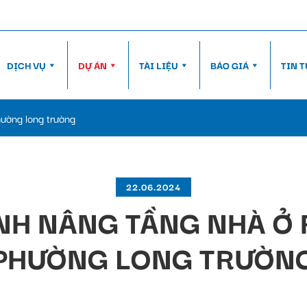
DỊCH VỤ
DỰ ÁN
TÀI LIỆU
BÁO GIÁ
TIN 
hường long trường
22.06.2024
NH NÂNG TẦNG NHÀ Ở 
PHƯỜNG LONG TRƯỜN