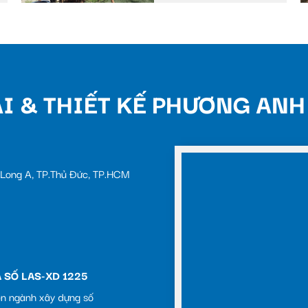
I & THIẾT KẾ PHƯƠNG ANH
c Long A, TP.Thủ Đức, TP.HCM
 SỐ LAS-XD 1225
ên ngành xây dựng số