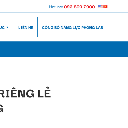
Hotline:
093 809 7900
TỨC
LIÊN HỆ
CÔNG BỐ NĂNG LỰC PHÒNG LAB
RIÊNG LẺ
G