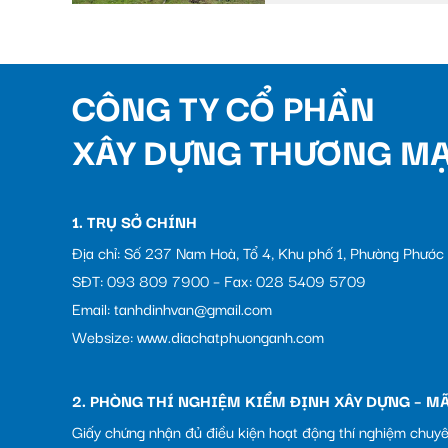
CÔNG TY CỔ PHẦN
XÂY DỰNG THƯƠNG MẠ
1. TRỤ SỞ CHÍNH
Địa chỉ: Số 237 Nam Hoà, Tổ 4, Khu phố 1, Phường Phướ
SĐT: 093 809 7900 – Fax: 028 5409 5709
Email: tanhdinhvan@gmail.com
Websize: www.diachatphuonganh.com
2. PHÒNG THÍ NGHIỆM KIỂM ĐỊNH XÂY DỰNG – MÃ
Giấy chứng nhận đủ điều kiện hoạt động thí nghiệm chuy