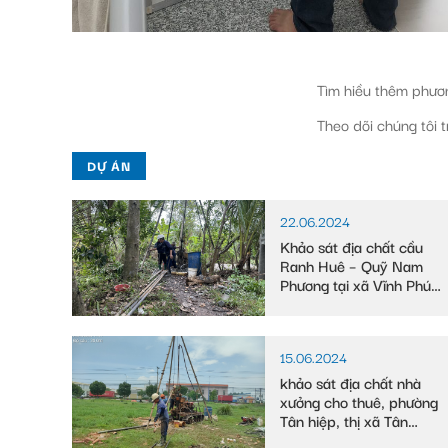
Tìm hiều thêm phư
Theo dõi chúng tôi 
DỰ ÁN
22.06.2024
Khảo sát địa chất cầu
Ranh Huê – Quỹ Nam
Phương tại xã Vĩnh Phú
Đông, huyện Phước
Long, tỉnh Bạc Liêu
15.06.2024
khảo sát địa chất nhà
xưởng cho thuê, phường
Tân hiệp, thị xã Tân
uyên