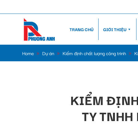
TRANG CHỦ
GIỚI THIỆU
Home
»
Dự án
»
Kiểm định chất lượng công trình
»
Ki
KIỂM ĐỊN
TY TNHH