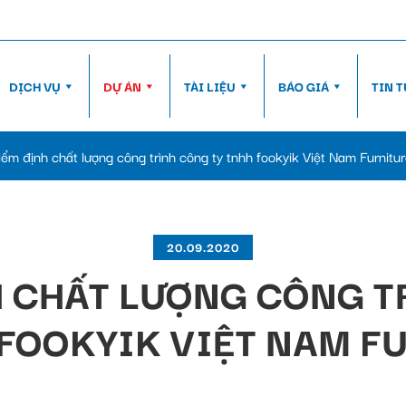
DỊCH VỤ
DỰ ÁN
TÀI LIỆU
BÁO GIÁ
TIN 
ểm định chất lượng công trình công ty tnhh fookyik Việt Nam Furnitu
20.09.2020
H CHẤT LƯỢNG CÔNG T
 FOOKYIK VIỆT NAM F