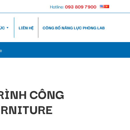
Hotline:
093 809 7900
TỨC
LIÊN HỆ
CÔNG BỐ NĂNG LỰC PHÒNG LAB
re
RÌNH CÔNG
URNITURE