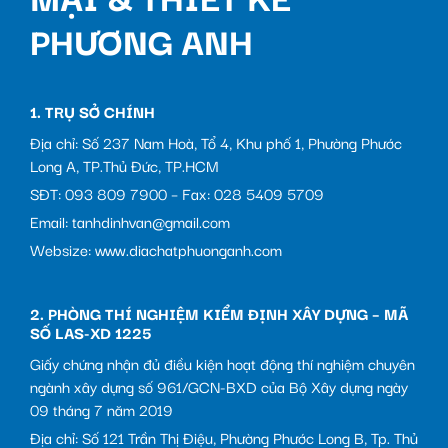
PHƯƠNG ANH
1. TRỤ SỞ CHÍNH
Địa chỉ: Số 237 Nam Hoà, Tổ 4, Khu phố 1, Phường Phước
Long A, TP.Thủ Đức, TP.HCM
SĐT: 093 809 7900 – Fax: 028 5409 5709
Email: tanhdinhvan@gmail.com
Websize: www.diachatphuonganh.com
2. PHÒNG THÍ NGHIỆM KIỂM ĐỊNH XÂY DỰNG – MÃ
SỐ LAS-XD 1225
Giấy chứng nhận đủ điều kiện hoạt động thí nghiệm chuyên
ngành xây dựng số 961/GCN-BXD của Bộ Xây dựng ngày
09 tháng 7 năm 2019
Địa chỉ: Số 121 Trần Thị Điệu, Phường Phước Long B, Tp. Thủ