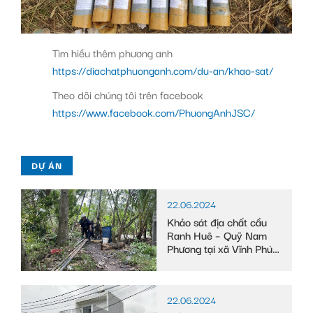
Tìm hiều thêm phương anh
https://diachatphuonganh.com/du-an/khao-sat/
Theo dõi chúng tôi trên facebook
https://www.facebook.com/PhuongAnhJSC/
DỰ ÁN
22.06.2024
Khảo sát địa chất cầu
Ranh Huê – Quỹ Nam
Phương tại xã Vĩnh Phú
Đông, huyện Phước
Long, tỉnh Bạc Liêu
22.06.2024