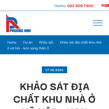
Hotline:
093 809 7900
Home
»
Dự án
»
Khảo sát
»
Khảo sát địa chất khu nhà
ở xã hội – kcn sóng thần 3
17.10.2021
KHẢO SÁT ĐỊA
CHẤT KHU NHÀ Ở