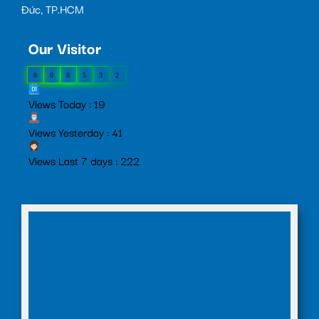
Đức, TP.HCM
Our Visitor
0
0
8
5
3
2
Views Today : 19
Views Yesterday : 41
Views Last 7 days : 222