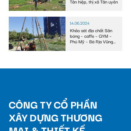
Tân hiệp, thị xã Tân uyên
14.06.2024
Khảo sát địa chất Sân
bóng – caffe – GYM –
Phú Mỹ – Bà Rịa Vũng
Tàu
CÔNG TY CỔ PHẦN
XÂY DỰNG THƯƠNG
MẠI & THIẾT KẾ