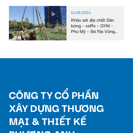
14.06.2024
Khảo sát địa chất Sân
bóng – caffe – GYM –
Phú Mỹ – Bà Rịa Vũng
Tàu
CÔNG TY CỔ PHẦN
XÂY DỰNG THƯƠNG
MẠI & THIẾT KẾ