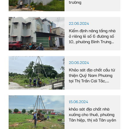
trường
22.06.2024
Kiểm định nâng tầng nhà
ở riêng lẻ số 6 đường số
10, phường Bình Trưng
Tây
20.06.2024
Khảo sát địa chất cầu từ
thiện Quỹ Nam Phương
tại Thị Trấn Cái Tắc,
Huyện Châu Thành A,
tỉnh Hậu Giang
15.06.2024
khảo sát địa chất nhà
xưởng cho thuê, phường
Tân hiệp, thị xã Tân uyên