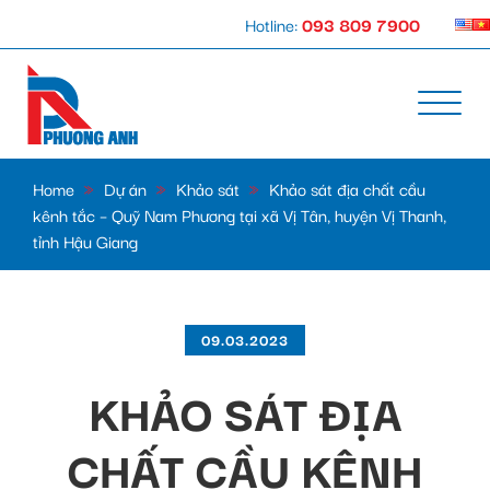
Hotline:
093 809 7900
Home
»
Dự án
»
Khảo sát
»
Khảo sát địa chất cầu
kênh tắc – Quỹ Nam Phương tại xã Vị Tân, huyện Vị Thanh,
tỉnh Hậu Giang
09.03.2023
KHẢO SÁT ĐỊA
CHẤT CẦU KÊNH