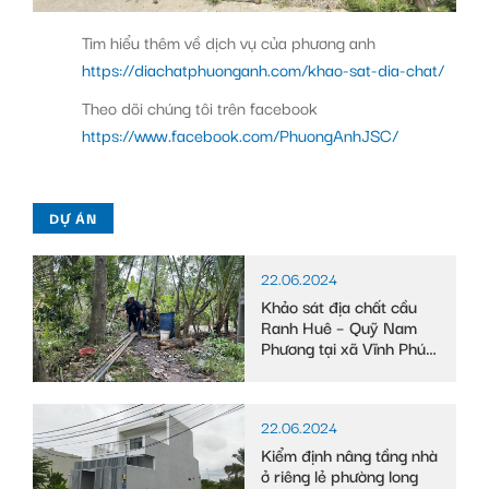
Tim hiểu thêm về dịch vụ của phương anh
https://diachatphuonganh.com/khao-sat-dia-chat/
Theo dõi chúng tôi trên facebook
https://www.facebook.com/PhuongAnhJSC/
DỰ ÁN
22.06.2024
Khảo sát địa chất cầu
Ranh Huê – Quỹ Nam
Phương tại xã Vĩnh Phú
Đông, huyện Phước
Long, tỉnh Bạc Liêu
22.06.2024
Kiểm định nâng tầng nhà
ở riêng lẻ phường long