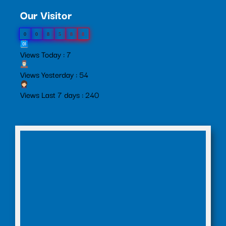
Our Visitor
0
0
8
5
8
8
Views Today : 7
Views Yesterday : 54
Views Last 7 days : 240