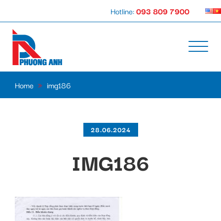
Hotline:
093 809 7900
Home
»
img186
28.06.2024
IMG186