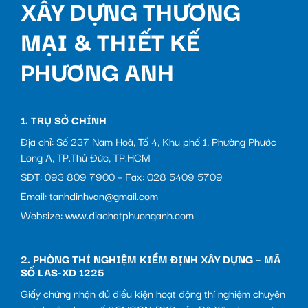
XÂY DỰNG THƯƠNG
MẠI & THIẾT KẾ
PHƯƠNG ANH
1. TRỤ SỞ CHÍNH
Địa chỉ: Số 237 Nam Hoà, Tổ 4, Khu phố 1, Phường Phước
Long A, TP.Thủ Đức, TP.HCM
SĐT: 093 809 7900 – Fax: 028 5409 5709
Email: tanhdinhvan@gmail.com
Websize: www.diachatphuonganh.com
2. PHÒNG THÍ NGHIỆM KIỂM ĐỊNH XÂY DỰNG – MÃ
SỐ LAS-XD 1225
Giấy chứng nhận đủ điều kiện hoạt động thí nghiệm chuyên