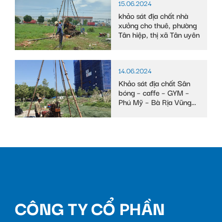
15.06.2024
khảo sát địa chất nhà
xưởng cho thuê, phường
Tân hiệp, thị xã Tân uyên
14.06.2024
Khảo sát địa chất Sân
bóng – caffe – GYM –
Phú Mỹ – Bà Rịa Vũng
Tàu
CÔNG TY CỔ PHẦN