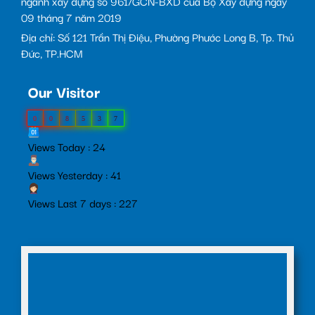
ngành xây dựng số 961/GCN-BXD của Bộ Xây dựng ngày
09 tháng 7 năm 2019
Địa chỉ: Số 121 Trần Thị Điệu, Phường Phước Long B, Tp. Thủ
Đức, TP.HCM
Our Visitor
0
0
8
5
3
7
Views Today : 24
Views Yesterday : 41
Views Last 7 days : 227