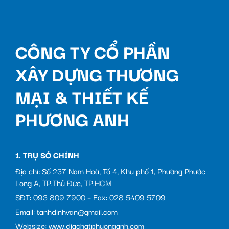
CÔNG TY CỔ PHẦN
XÂY DỰNG THƯƠNG
MẠI & THIẾT KẾ
PHƯƠNG ANH
1. TRỤ SỞ CHÍNH
Địa chỉ: Số 237 Nam Hoà, Tổ 4, Khu phố 1, Phường Phước
Long A, TP.Thủ Đức, TP.HCM
SĐT: 093 809 7900 – Fax: 028 5409 5709
Email: tanhdinhvan@gmail.com
Websize: www.diachatphuonganh.com