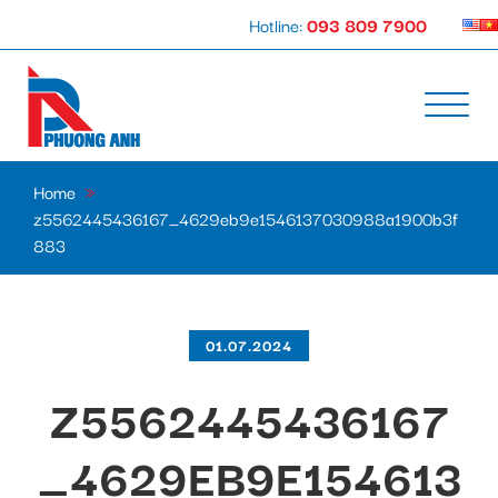
Hotline:
093 809 7900
Home
»
z5562445436167_4629eb9e1546137030988a1900b3f
883
01.07.2024
Z5562445436167
_4629EB9E154613