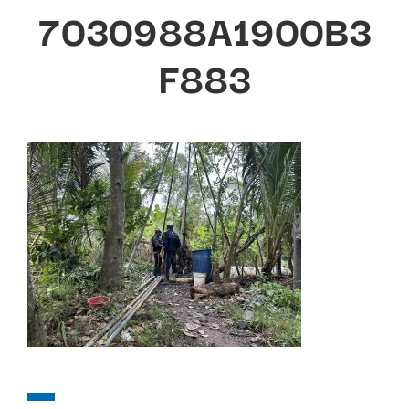
7030988A1900B3
F883