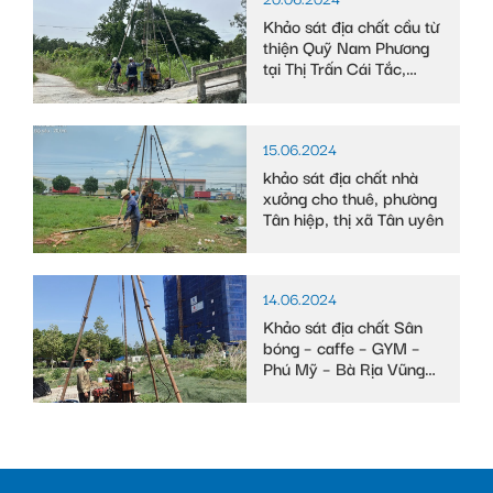
Khảo sát địa chất cầu từ
thiện Quỹ Nam Phương
tại Thị Trấn Cái Tắc,
Huyện Châu Thành A,
tỉnh Hậu Giang
15.06.2024
khảo sát địa chất nhà
xưởng cho thuê, phường
Tân hiệp, thị xã Tân uyên
14.06.2024
Khảo sát địa chất Sân
bóng – caffe – GYM –
Phú Mỹ – Bà Rịa Vũng
Tàu