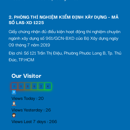
2. PHÒNG THÍ NGHIỆM KIỂM ĐỊNH XÂY DỰNG – MÃ
SỐ LAS-XD 1225
Giấy chứng nhận đủ điều kiện hoạt động thí nghiệm chuyên
ngành xây dựng số 961/GCN-BXD của Bộ Xây dựng ngày
09 tháng 7 năm 2019
Địa chỉ: Số 121 Trần Thị Điệu, Phường Phước Long B, Tp. Thủ
Đức, TP.HCM
Our Visitor
0
0
8
6
2
4
Views Today : 20
Views Yesterday : 26
Views Last 7 days : 266