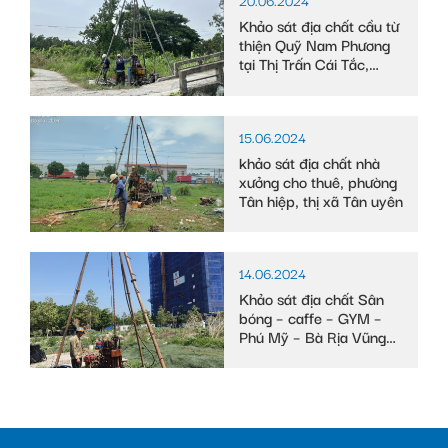
20.06.2024
Khảo sát địa chất cầu từ
thiện Quỹ Nam Phương
tại Thị Trấn Cái Tắc,
Huyện Châu Thành A,
tỉnh Hậu Giang
15.06.2024
khảo sát địa chất nhà
xưởng cho thuê, phường
Tân hiệp, thị xã Tân uyên
14.06.2024
Khảo sát địa chất Sân
bóng – caffe – GYM –
Phú Mỹ – Bà Rịa Vũng
Tàu