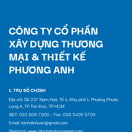
CÔNG TY CỔ PHẦN
XÂY DỰNG THƯƠNG
MẠI & THIẾT KẾ
PHƯƠNG ANH
1. TRỤ SỞ CHÍNH
Địa chỉ: Số 237 Nam Hoà, Tổ 4, Khu phố 1, Phường Phước
Long A, TP.Thủ Đức, TP.HCM
SĐT: 093 809 7900 – Fax: 028 5409 5709
Email: tanhdinhvan@gmail.com
Websize: www.diachatphuonganh.com