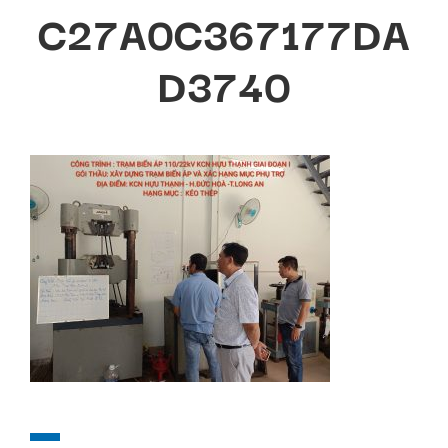
C27A0C367177DA
D3740