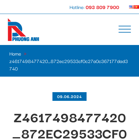
Hotline:
093 809 7900
Home
»
z4617498477420_872ec29533cf0c27a0c367177dad3
740
09.06.2024
Z4617498477420
_872EC29533CF0