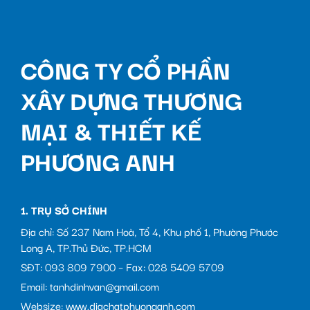
CÔNG TY CỔ PHẦN
XÂY DỰNG THƯƠNG
MẠI & THIẾT KẾ
PHƯƠNG ANH
1. TRỤ SỞ CHÍNH
Địa chỉ: Số 237 Nam Hoà, Tổ 4, Khu phố 1, Phường Phước
Long A, TP.Thủ Đức, TP.HCM
SĐT: 093 809 7900 – Fax: 028 5409 5709
Email: tanhdinhvan@gmail.com
Websize: www.diachatphuonganh.com