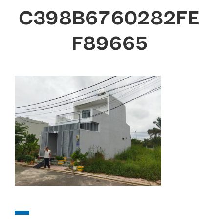
C398B6760282FE
F89665