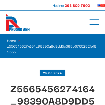
Hotline:
093 809 7900
Home
»
z5565456274164_98390a8d9dd5c398b6760282fef8
9665
25.06.2024
Z5565456274164
_98390A8D9DD5