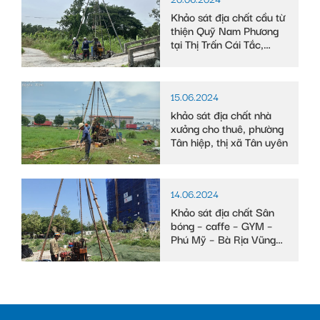
Khảo sát địa chất cầu từ
thiện Quỹ Nam Phương
tại Thị Trấn Cái Tắc,
Huyện Châu Thành A,
tỉnh Hậu Giang
15.06.2024
khảo sát địa chất nhà
xưởng cho thuê, phường
Tân hiệp, thị xã Tân uyên
14.06.2024
Khảo sát địa chất Sân
bóng – caffe – GYM –
Phú Mỹ – Bà Rịa Vũng
Tàu