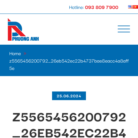
Hotline:
093 809 7900
Home
»
z5565456200792_26eb542ec22b4737bae8eacc4a8aff
5e
25.06.2024
Z5565456200792
_26EB542EC22B4