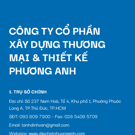
CÔNG TY CỔ PHẦN
XÂY DỰNG THƯƠNG
MẠI & THIẾT KẾ
PHƯƠNG ANH
1. TRỤ SỞ CHÍNH
Địa chỉ: Số 237 Nam Hoà, Tổ 4, Khu phố 1, Phường Phước
Long A, TP.Thủ Đức, TP.HCM
SĐT: 093 809 7900 – Fax: 028 5409 5709
Email: tanhdinhvan@gmail.com
Websize: www.diachatphuonganh.com