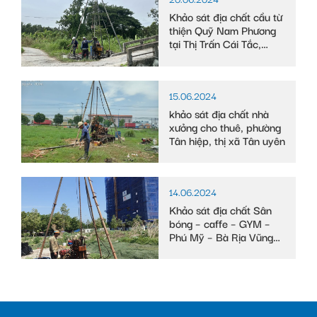
Khảo sát địa chất cầu từ
thiện Quỹ Nam Phương
tại Thị Trấn Cái Tắc,
Huyện Châu Thành A,
tỉnh Hậu Giang
15.06.2024
khảo sát địa chất nhà
xưởng cho thuê, phường
Tân hiệp, thị xã Tân uyên
14.06.2024
Khảo sát địa chất Sân
bóng – caffe – GYM –
Phú Mỹ – Bà Rịa Vũng
Tàu