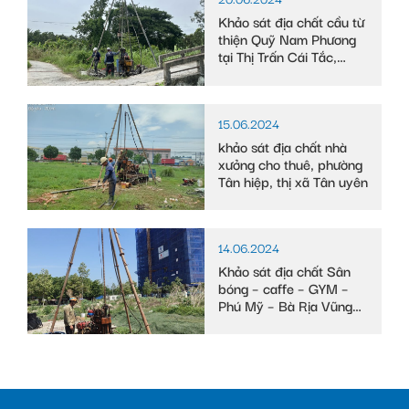
Khảo sát địa chất cầu từ
thiện Quỹ Nam Phương
tại Thị Trấn Cái Tắc,
Huyện Châu Thành A,
tỉnh Hậu Giang
15.06.2024
khảo sát địa chất nhà
xưởng cho thuê, phường
Tân hiệp, thị xã Tân uyên
14.06.2024
Khảo sát địa chất Sân
bóng – caffe – GYM –
Phú Mỹ – Bà Rịa Vũng
Tàu