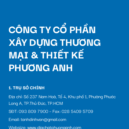
CÔNG TY CỔ PHẦN
XÂY DỰNG THƯƠNG
MẠI & THIẾT KẾ
PHƯƠNG ANH
1. TRỤ SỞ CHÍNH
Địa chỉ: Số 237 Nam Hoà, Tổ 4, Khu phố 1, Phường Phước
Long A, TP.Thủ Đức, TP.HCM
SĐT: 093 809 7900 – Fax: 028 5409 5709
Email: tanhdinhvan@gmail.com
Websize: www.diachatphuonganh.com