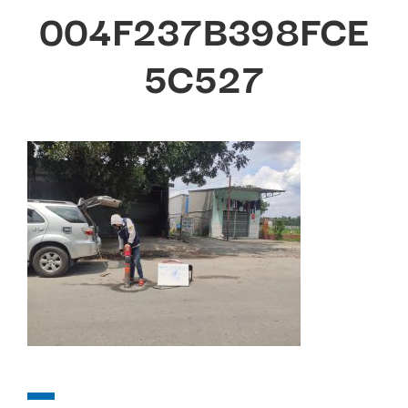
004F237B398FCE
5C527