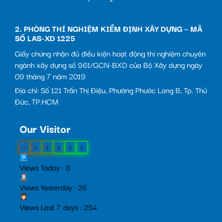
2. PHÒNG THÍ NGHIỆM KIỂM ĐỊNH XÂY DỰNG – MÃ
SỐ LAS-XD 1225
Giấy chứng nhận đủ điều kiện hoạt động thí nghiệm chuyên
ngành xây dựng số 961/GCN-BXD của Bộ Xây dựng ngày
09 tháng 7 năm 2019
Địa chỉ: Số 121 Trần Thị Điệu, Phường Phước Long B, Tp. Thủ
Đức, TP.HCM
Our Visitor
0
0
8
6
1
2
Views Today : 8
Views Yesterday : 26
Views Last 7 days : 254