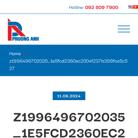
Hotline:
093 809 7900
Home
»
z1996496702035_1e5fcd2360ec2004f237b398fce5c5
27
11.06.2024
Z1996496702035
_1E5FCD2360EC2