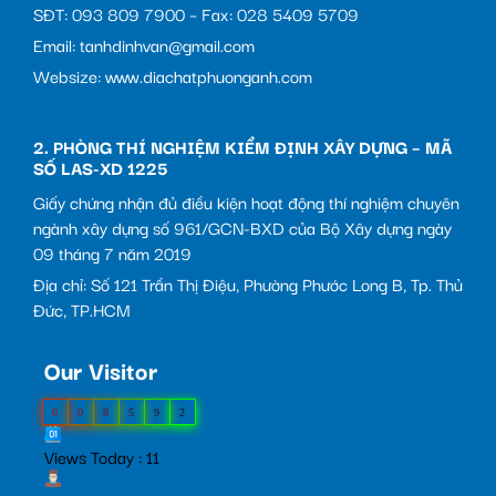
SĐT: 093 809 7900 – Fax: 028 5409 5709
Email: tanhdinhvan@gmail.com
Websize: www.diachatphuonganh.com
2. PHÒNG THÍ NGHIỆM KIỂM ĐỊNH XÂY DỰNG – MÃ
SỐ LAS-XD 1225
Giấy chứng nhận đủ điều kiện hoạt động thí nghiệm chuyên
ngành xây dựng số 961/GCN-BXD của Bộ Xây dựng ngày
09 tháng 7 năm 2019
Địa chỉ: Số 121 Trần Thị Điệu, Phường Phước Long B, Tp. Thủ
Đức, TP.HCM
Our Visitor
0
0
8
5
9
2
Views Today : 11