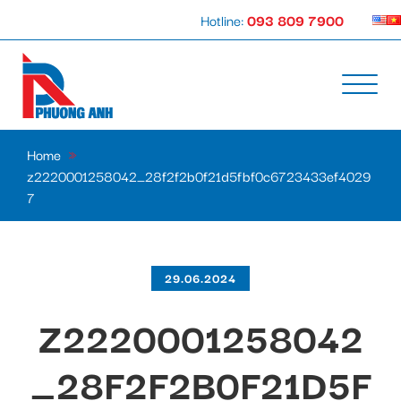
Hotline:
093 809 7900
Home
»
z2220001258042_28f2f2b0f21d5fbf0c6723433ef4029
7
29.06.2024
Z2220001258042
_28F2F2B0F21D5F