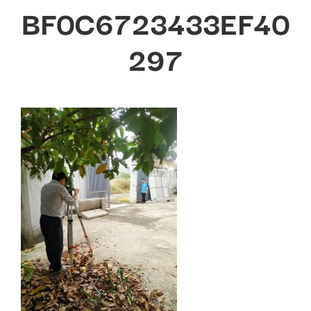
BF0C6723433EF40
297