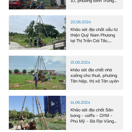
Tây
20.06.2024
Khảo sát địa chất cầu từ
thiện Quỹ Nam Phương
tại Thị Trấn Cái Tắc,
Huyện Châu Thành A,
tỉnh Hậu Giang
15.06.2024
khảo sát địa chất nhà
xưởng cho thuê, phường
Tân hiệp, thị xã Tân uyên
14.06.2024
Khảo sát địa chất Sân
bóng – caffe – GYM –
Phú Mỹ – Bà Rịa Vũng
Tàu