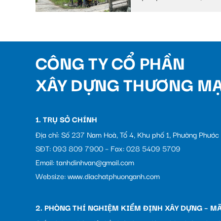
Huyện Châu Thành A,
tỉnh Hậu Giang
CÔNG TY CỔ PHẦN
XÂY DỰNG THƯƠNG MẠ
1. TRỤ SỞ CHÍNH
Địa chỉ: Số 237 Nam Hoà, Tổ 4, Khu phố 1, Phường Phướ
SĐT: 093 809 7900 – Fax: 028 5409 5709
Email: tanhdinhvan@gmail.com
Websize: www.diachatphuonganh.com
2. PHÒNG THÍ NGHIỆM KIỂM ĐỊNH XÂY DỰNG – MÃ