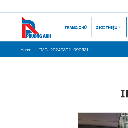
TRANG CHỦ
GIỚI THIỆU
Home
»
IMG_20240302_090531
I