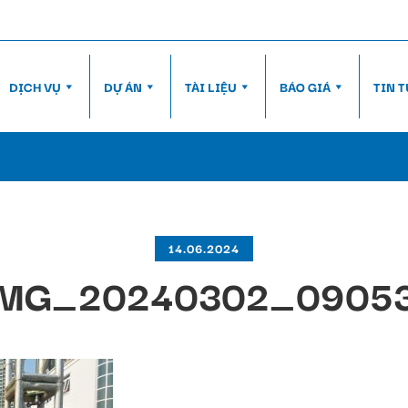
DỊCH VỤ
DỰ ÁN
TÀI LIỆU
BÁO GIÁ
TIN 
14.06.2024
MG_20240302_0905