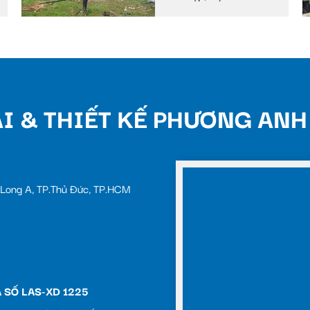
uyên
I & THIẾT KẾ PHƯƠNG ANH
c Long A, TP.Thủ Đức, TP.HCM
 SỐ LAS-XD 1225