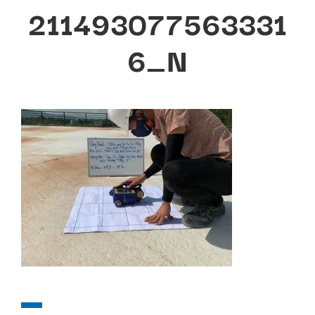
211493077563331
6_N