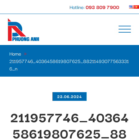
Hotline:
093 809 7900
Home
»
211957746_4036458619807625_88211493077563331
6_n
23.06.2024
211957746_40364
58619807625_88