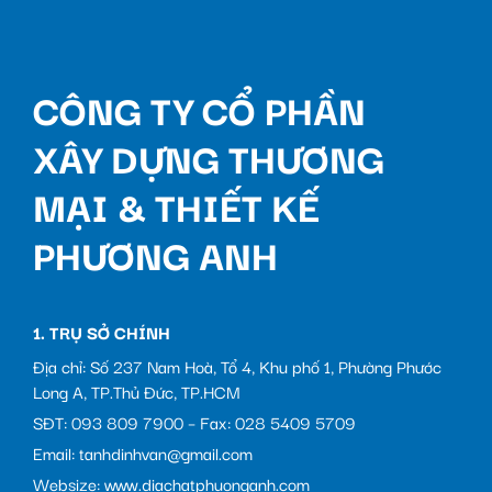
CÔNG TY CỔ PHẦN
XÂY DỰNG THƯƠNG
MẠI & THIẾT KẾ
PHƯƠNG ANH
1. TRỤ SỞ CHÍNH
Địa chỉ: Số 237 Nam Hoà, Tổ 4, Khu phố 1, Phường Phước
Long A, TP.Thủ Đức, TP.HCM
SĐT: 093 809 7900 – Fax: 028 5409 5709
Email: tanhdinhvan@gmail.com
Websize: www.diachatphuonganh.com