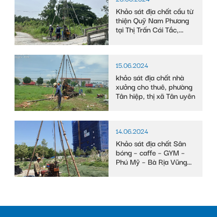
Khảo sát địa chất cầu từ
thiện Quỹ Nam Phương
tại Thị Trấn Cái Tắc,
Huyện Châu Thành A,
tỉnh Hậu Giang
15.06.2024
khảo sát địa chất nhà
xưởng cho thuê, phường
Tân hiệp, thị xã Tân uyên
14.06.2024
Khảo sát địa chất Sân
bóng – caffe – GYM –
Phú Mỹ – Bà Rịa Vũng
Tàu