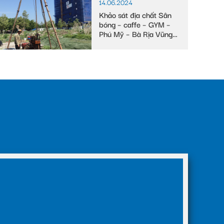
14.06.2024
Khảo sát địa chất Sân
bóng – caffe – GYM –
Phú Mỹ – Bà Rịa Vũng
Tàu