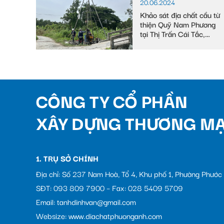
20.06.2024
Khảo sát địa chất cầu từ
thiện Quỹ Nam Phương
tại Thị Trấn Cái Tắc,
Huyện Châu Thành A,
tỉnh Hậu Giang
CÔNG TY CỔ PHẦN
XÂY DỰNG THƯƠNG MẠ
1. TRỤ SỞ CHÍNH
Địa chỉ: Số 237 Nam Hoà, Tổ 4, Khu phố 1, Phường Phướ
SĐT: 093 809 7900 – Fax: 028 5409 5709
Email: tanhdinhvan@gmail.com
Websize: www.diachatphuonganh.com