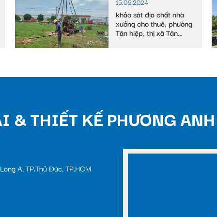
15.06.2024
khảo sát địa chất nhà
xưởng cho thuê, phường
Tân hiệp, thị xã Tân
uyên
I & THIẾT KẾ PHƯƠNG ANH
c Long A, TP.Thủ Đức, TP.HCM