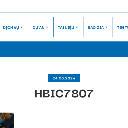
DỊCH VỤ
DỰ ÁN
TÀI LIỆU
BÁO GIÁ
TIN 
24.06.2024
HBIC7807