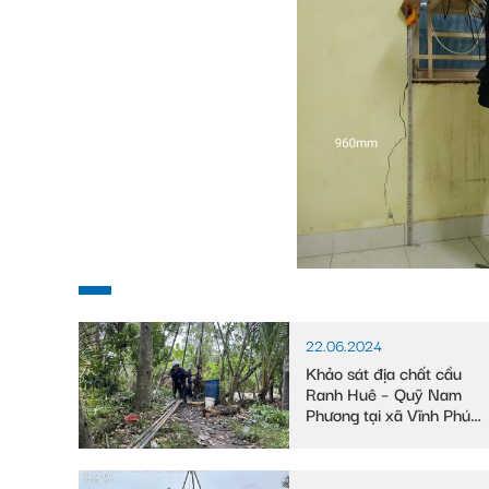
22.06.2024
Khảo sát địa chất cầu
Ranh Huê – Quỹ Nam
Phương tại xã Vĩnh Phú
Đông, huyện Phước
Long, tỉnh Bạc Liêu