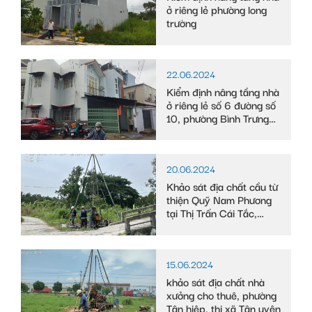
ở riêng lẻ phường long
trường
22.06.2024
Kiểm định nâng tầng nhà
ở riêng lẻ số 6 đường số
10, phường Bình Trưng
Tây
20.06.2024
Khảo sát địa chất cầu từ
thiện Quỹ Nam Phương
tại Thị Trấn Cái Tắc,
Huyện Châu Thành A,
tỉnh Hậu Giang
15.06.2024
khảo sát địa chất nhà
xưởng cho thuê, phường
Tân hiệp, thị xã Tân uyên