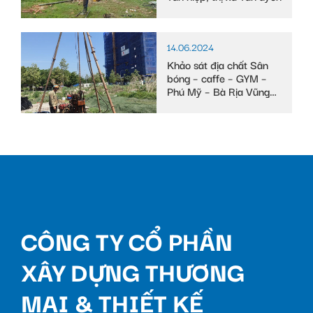
14.06.2024
Khảo sát địa chất Sân
bóng – caffe – GYM –
Phú Mỹ – Bà Rịa Vũng
Tàu
CÔNG TY CỔ PHẦN
XÂY DỰNG THƯƠNG
MẠI & THIẾT KẾ