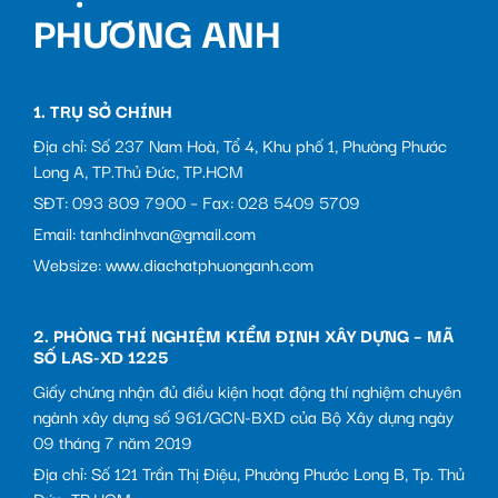
PHƯƠNG ANH
1. TRỤ SỞ CHÍNH
Địa chỉ: Số 237 Nam Hoà, Tổ 4, Khu phố 1, Phường Phước
Long A, TP.Thủ Đức, TP.HCM
SĐT: 093 809 7900 – Fax: 028 5409 5709
Email: tanhdinhvan@gmail.com
Websize: www.diachatphuonganh.com
2. PHÒNG THÍ NGHIỆM KIỂM ĐỊNH XÂY DỰNG – MÃ
SỐ LAS-XD 1225
Giấy chứng nhận đủ điều kiện hoạt động thí nghiệm chuyên
ngành xây dựng số 961/GCN-BXD của Bộ Xây dựng ngày
09 tháng 7 năm 2019
Địa chỉ: Số 121 Trần Thị Điệu, Phường Phước Long B, Tp. Thủ