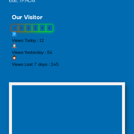
Đức, TP.HCM
Our Visitor
0
0
8
5
9
3
Views Today : 12
Views Yesterday : 54
Views Last 7 days : 245