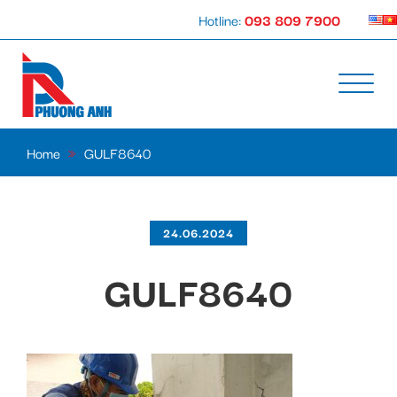
Hotline:
093 809 7900
Home
»
GULF8640
24.06.2024
GULF8640