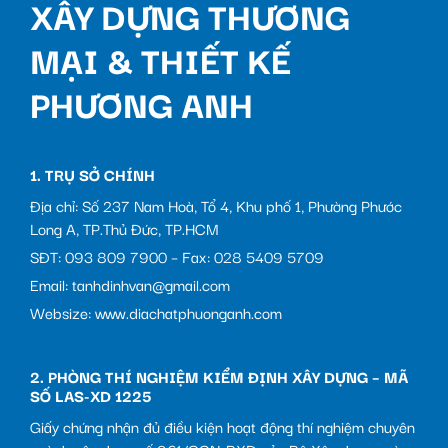
XÂY DỰNG THƯƠNG
MẠI & THIẾT KẾ
PHƯƠNG ANH
1. TRỤ SỞ CHÍNH
Địa chỉ: Số 237 Nam Hoà, Tổ 4, Khu phố 1, Phường Phước
Long A, TP.Thủ Đức, TP.HCM
SĐT: 093 809 7900 – Fax: 028 5409 5709
Email: tanhdinhvan@gmail.com
Websize: www.diachatphuonganh.com
2. PHÒNG THÍ NGHIỆM KIỂM ĐỊNH XÂY DỰNG – MÃ
SỐ LAS-XD 1225
Giấy chứng nhận đủ điều kiện hoạt động thí nghiệm chuyên