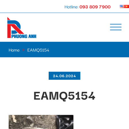
Hotline:
093 809 7900
Home
»
EAMQ5154
24.06.2024
EAMQ5154