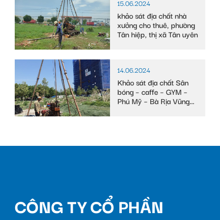
15.06.2024
khảo sát địa chất nhà
xưởng cho thuê, phường
Tân hiệp, thị xã Tân uyên
14.06.2024
Khảo sát địa chất Sân
bóng – caffe – GYM –
Phú Mỹ – Bà Rịa Vũng
Tàu
CÔNG TY CỔ PHẦN