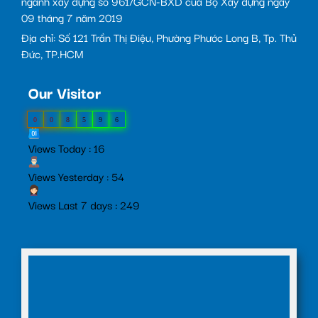
ngành xây dựng số 961/GCN-BXD của Bộ Xây dựng ngày
09 tháng 7 năm 2019
Địa chỉ: Số 121 Trần Thị Điệu, Phường Phước Long B, Tp. Thủ
Đức, TP.HCM
Our Visitor
0
0
8
5
9
6
Views Today : 16
Views Yesterday : 54
Views Last 7 days : 249