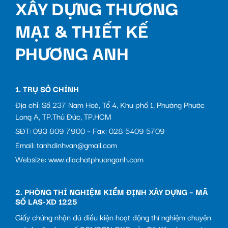
XÂY DỰNG THƯƠNG
MẠI & THIẾT KẾ
PHƯƠNG ANH
1. TRỤ SỞ CHÍNH
Địa chỉ: Số 237 Nam Hoà, Tổ 4, Khu phố 1, Phường Phước
Long A, TP.Thủ Đức, TP.HCM
SĐT: 093 809 7900 – Fax: 028 5409 5709
Email: tanhdinhvan@gmail.com
Websize: www.diachatphuonganh.com
2. PHÒNG THÍ NGHIỆM KIỂM ĐỊNH XÂY DỰNG – MÃ
SỐ LAS-XD 1225
Giấy chứng nhận đủ điều kiện hoạt động thí nghiệm chuyên