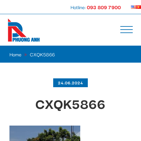
Hotline:
093 809 7900
Home
»
CXQK5866
24.06.2024
CXQK5866