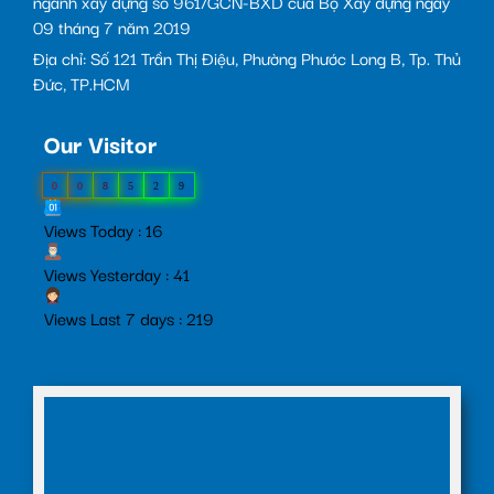
ngành xây dựng số 961/GCN-BXD của Bộ Xây dựng ngày
09 tháng 7 năm 2019
Địa chỉ: Số 121 Trần Thị Điệu, Phường Phước Long B, Tp. Thủ
Đức, TP.HCM
Our Visitor
0
0
8
5
2
9
Views Today : 16
Views Yesterday : 41
Views Last 7 days : 219