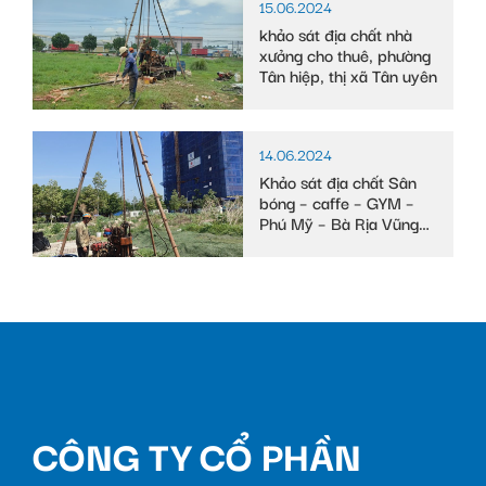
15.06.2024
khảo sát địa chất nhà
xưởng cho thuê, phường
Tân hiệp, thị xã Tân uyên
14.06.2024
Khảo sát địa chất Sân
bóng – caffe – GYM –
Phú Mỹ – Bà Rịa Vũng
Tàu
CÔNG TY CỔ PHẦN