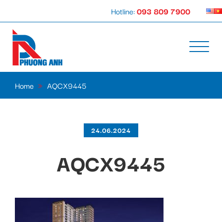
Hotline:
093 809 7900
Home
»
AQCX9445
24.06.2024
AQCX9445