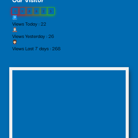
0
0
8
6
2
5
Views Today : 22
Views Yesterday : 26
Views Last 7 days : 268