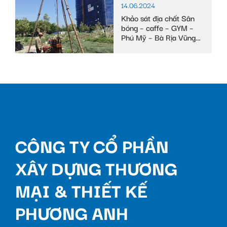
14.06.2024
Khảo sát địa chất Sân
bóng – caffe – GYM –
Phú Mỹ – Bà Rịa Vũng
Tàu
CÔNG TY CỔ PHẦN
XÂY DỰNG THƯƠNG
MẠI & THIẾT KẾ
PHƯƠNG ANH