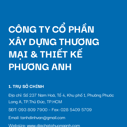
CÔNG TY CỔ PHẦN
XÂY DỰNG THƯƠNG
MẠI & THIẾT KẾ
PHƯƠNG ANH
1. TRỤ SỞ CHÍNH
Địa chỉ: Số 237 Nam Hoà, Tổ 4, Khu phố 1, Phường Phước
Long A, TP.Thủ Đức, TP.HCM
SĐT: 093 809 7900 – Fax: 028 5409 5709
Email: tanhdinhvan@gmail.com
Websize: www.diachatphuonganh.com