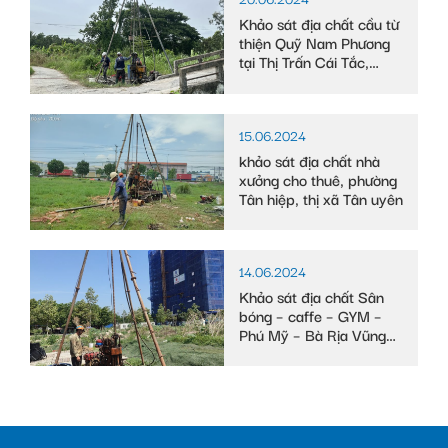
Khảo sát địa chất cầu từ
thiện Quỹ Nam Phương
tại Thị Trấn Cái Tắc,
Huyện Châu Thành A,
tỉnh Hậu Giang
15.06.2024
khảo sát địa chất nhà
xưởng cho thuê, phường
Tân hiệp, thị xã Tân uyên
14.06.2024
Khảo sát địa chất Sân
bóng – caffe – GYM –
Phú Mỹ – Bà Rịa Vũng
Tàu