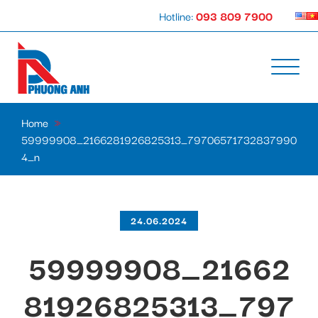
Hotline:
093 809 7900
Home
»
59999908_2166281926825313_79706571732837990
4_n
24.06.2024
59999908_21662
81926825313_797