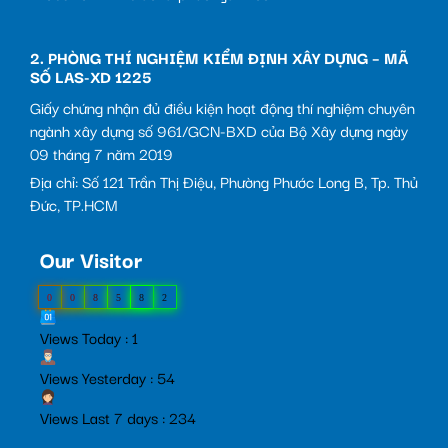
2. PHÒNG THÍ NGHIỆM KIỂM ĐỊNH XÂY DỰNG – MÃ
SỐ LAS-XD 1225
Giấy chứng nhận đủ điều kiện hoạt động thí nghiệm chuyên
ngành xây dựng số 961/GCN-BXD của Bộ Xây dựng ngày
09 tháng 7 năm 2019
Địa chỉ: Số 121 Trần Thị Điệu, Phường Phước Long B, Tp. Thủ
Đức, TP.HCM
Our Visitor
0
0
8
5
8
2
Views Today : 1
Views Yesterday : 54
Views Last 7 days : 234