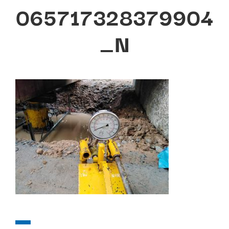
065717328379904
_N