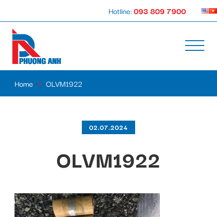
Hotline:
093 809 7900
Home
»
OLVM1922
02.07.2024
OLVM1922