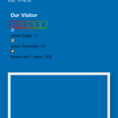
Đức, TP.HCM
Our Visitor
0
0
8
5
1
9
Views Today : 6
Views Yesterday : 41
Views Last 7 days : 209