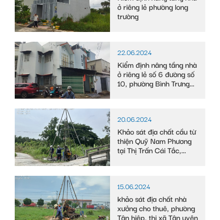
ở riêng lẻ phường long
trường
22.06.2024
Kiểm định nâng tầng nhà
ở riêng lẻ số 6 đường số
10, phường Bình Trưng
Tây
20.06.2024
Khảo sát địa chất cầu từ
thiện Quỹ Nam Phương
tại Thị Trấn Cái Tắc,
Huyện Châu Thành A,
tỉnh Hậu Giang
15.06.2024
khảo sát địa chất nhà
xưởng cho thuê, phường
Tân hiệp, thị xã Tân uyên