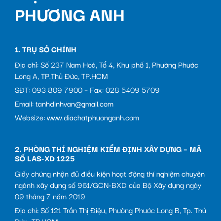
PHƯƠNG ANH
1. TRỤ SỞ CHÍNH
Địa chỉ: Số 237 Nam Hoà, Tổ 4, Khu phố 1, Phường Phước
Long A, TP.Thủ Đức, TP.HCM
SĐT: 093 809 7900 – Fax: 028 5409 5709
Email: tanhdinhvan@gmail.com
Websize: www.diachatphuonganh.com
2. PHÒNG THÍ NGHIỆM KIỂM ĐỊNH XÂY DỰNG – MÃ
SỐ LAS-XD 1225
Giấy chứng nhận đủ điều kiện hoạt động thí nghiệm chuyên
ngành xây dựng số 961/GCN-BXD của Bộ Xây dựng ngày
09 tháng 7 năm 2019
Địa chỉ: Số 121 Trần Thị Điệu, Phường Phước Long B, Tp. Thủ