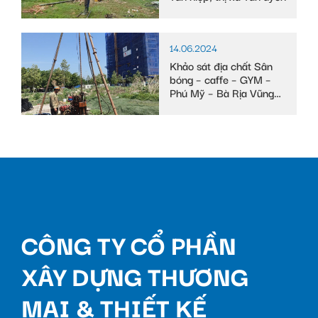
14.06.2024
Khảo sát địa chất Sân
bóng – caffe – GYM –
Phú Mỹ – Bà Rịa Vũng
Tàu
CÔNG TY CỔ PHẦN
XÂY DỰNG THƯƠNG
MẠI & THIẾT KẾ