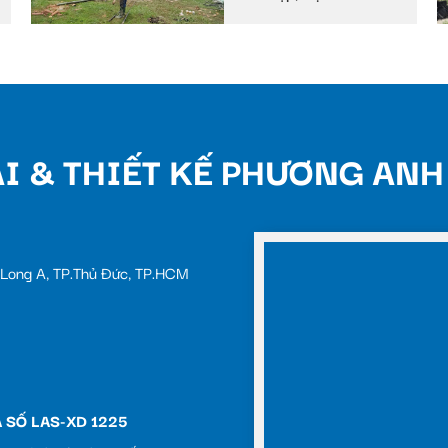
uyên
I & THIẾT KẾ PHƯƠNG ANH
c Long A, TP.Thủ Đức, TP.HCM
 SỐ LAS-XD 1225