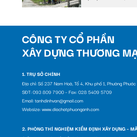
Huyện Châu Thành A,
tỉnh Hậu Giang
CÔNG TY CỔ PHẦN
XÂY DỰNG THƯƠNG MẠ
1. TRỤ SỞ CHÍNH
Địa chỉ: Số 237 Nam Hoà, Tổ 4, Khu phố 1, Phường Phướ
SĐT: 093 809 7900 – Fax: 028 5409 5709
Email: tanhdinhvan@gmail.com
Websize: www.diachatphuonganh.com
2. PHÒNG THÍ NGHIỆM KIỂM ĐỊNH XÂY DỰNG – MÃ