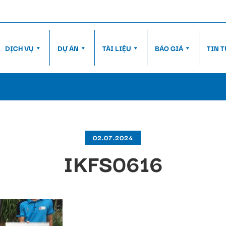
DỊCH VỤ
DỰ ÁN
TÀI LIỆU
BÁO GIÁ
TIN 
02.07.2024
IKFS0616