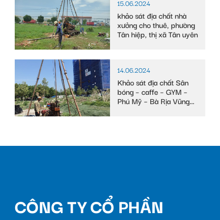
15.06.2024
khảo sát địa chất nhà
xưởng cho thuê, phường
Tân hiệp, thị xã Tân uyên
14.06.2024
Khảo sát địa chất Sân
bóng – caffe – GYM –
Phú Mỹ – Bà Rịa Vũng
Tàu
CÔNG TY CỔ PHẦN