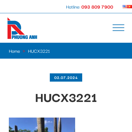
Hotline:
093 809 7900
Home
»
HUCX3221
02.07.2024
HUCX3221