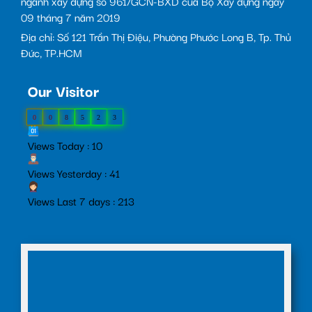
ngành xây dựng số 961/GCN-BXD của Bộ Xây dựng ngày
09 tháng 7 năm 2019
Địa chỉ: Số 121 Trần Thị Điệu, Phường Phước Long B, Tp. Thủ
Đức, TP.HCM
Our Visitor
0
0
8
5
2
3
Views Today : 10
Views Yesterday : 41
Views Last 7 days : 213