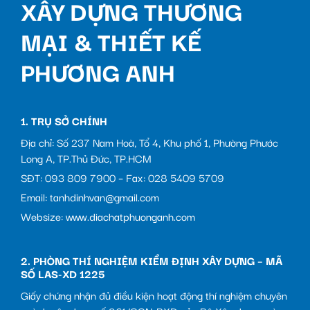
XÂY DỰNG THƯƠNG
MẠI & THIẾT KẾ
PHƯƠNG ANH
1. TRỤ SỞ CHÍNH
Địa chỉ: Số 237 Nam Hoà, Tổ 4, Khu phố 1, Phường Phước
Long A, TP.Thủ Đức, TP.HCM
SĐT: 093 809 7900 – Fax: 028 5409 5709
Email: tanhdinhvan@gmail.com
Websize: www.diachatphuonganh.com
2. PHÒNG THÍ NGHIỆM KIỂM ĐỊNH XÂY DỰNG – MÃ
SỐ LAS-XD 1225
Giấy chứng nhận đủ điều kiện hoạt động thí nghiệm chuyên