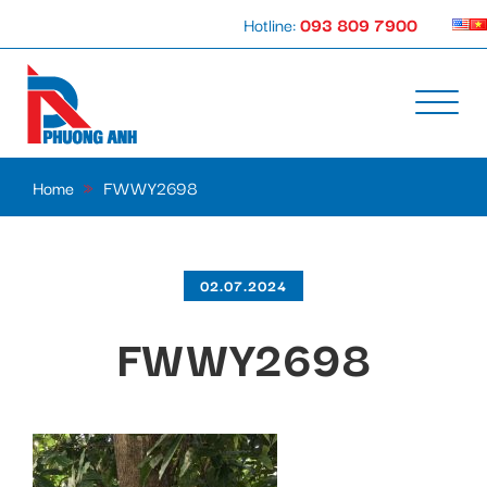
Hotline:
093 809 7900
Home
»
FWWY2698
02.07.2024
FWWY2698