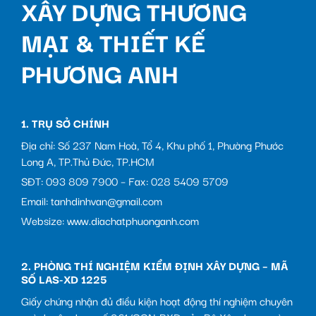
XÂY DỰNG THƯƠNG
MẠI & THIẾT KẾ
PHƯƠNG ANH
1. TRỤ SỞ CHÍNH
Địa chỉ: Số 237 Nam Hoà, Tổ 4, Khu phố 1, Phường Phước
Long A, TP.Thủ Đức, TP.HCM
SĐT: 093 809 7900 – Fax: 028 5409 5709
Email: tanhdinhvan@gmail.com
Websize: www.diachatphuonganh.com
2. PHÒNG THÍ NGHIỆM KIỂM ĐỊNH XÂY DỰNG – MÃ
SỐ LAS-XD 1225
Giấy chứng nhận đủ điều kiện hoạt động thí nghiệm chuyên