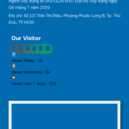
ngành xây dựng số 961/GCN-BXD của Bộ Xây dựng ngày
09 tháng 7 năm 2019
Địa chỉ: Số 121 Trần Thị Điệu, Phường Phước Long B, Tp. Thủ
Đức, TP.HCM
Our Visitor
0
0
8
5
9
9
Views Today : 19
Views Yesterday : 54
Views Last 7 days : 252