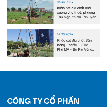
15.06.2024
khảo sát địa chất nhà
xưởng cho thuê, phường
Tân hiệp, thị xã Tân uyên
14.06.2024
Khảo sát địa chất Sân
bóng – caffe – GYM –
Phú Mỹ – Bà Rịa Vũng
Tàu
CÔNG TY CỔ PHẦN