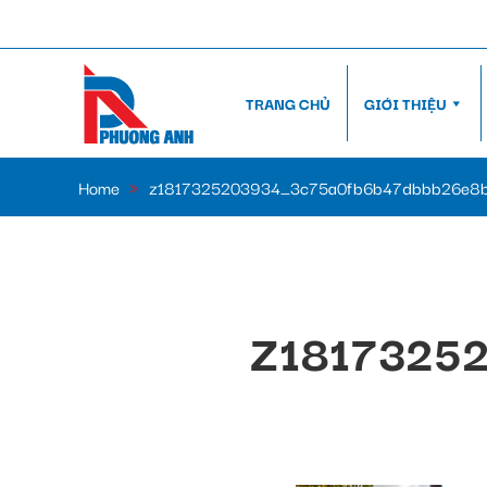
TRANG CHỦ
GIỚI THIỆU
Home
»
z1817325203934_3c75a0fb6b47dbbb26e8b
Z1817325