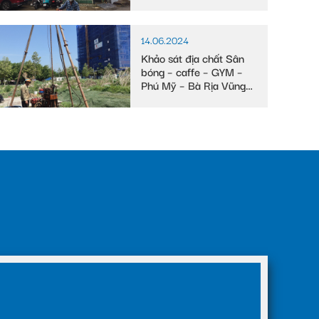
Tây
14.06.2024
Khảo sát địa chất Sân
bóng – caffe – GYM –
Phú Mỹ – Bà Rịa Vũng
Tàu