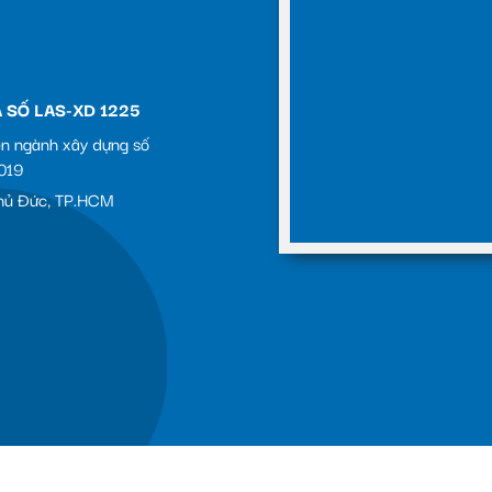
 SỐ LAS-XD 1225
ên ngành xây dựng số
019
 Thủ Đức, TP.HCM