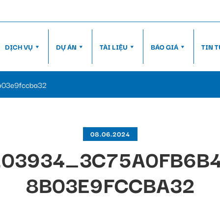
DỊCH VỤ
DỰ ÁN
TÀI LIỆU
BÁO GIÁ
TIN 
03e9fccba32
08.06.2024
203934_3C75A0FB6B
8B03E9FCCBA32