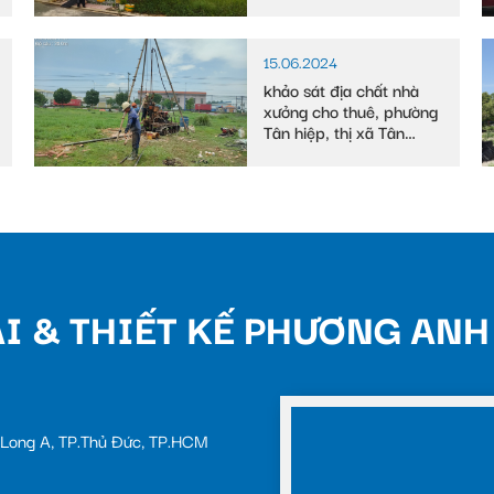
15.06.2024
khảo sát địa chất nhà
xưởng cho thuê, phường
Tân hiệp, thị xã Tân
uyên
I & THIẾT KẾ PHƯƠNG ANH
c Long A, TP.Thủ Đức, TP.HCM