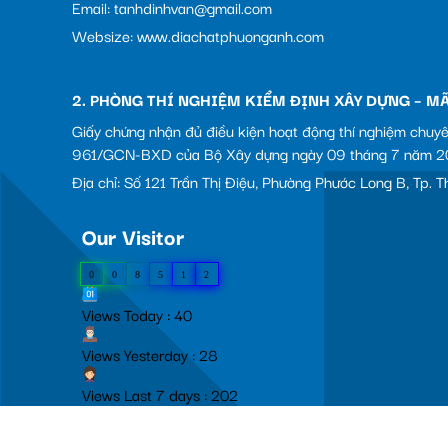
Email: tanhdinhvan@gmail.com
Websize: www.diachatphuonganh.com
2. PHÒNG THÍ NGHIỆM KIỂM ĐỊNH XÂY DỰNG – MÃ
Giấy chứng nhận đủ điều kiện hoạt động thí nghiệm chuy
961/GCN-BXD của Bộ Xây dựng ngày 09 tháng 7 năm 2
Địa chỉ: Số 121 Trần Thị Điệu, Phường Phước Long B, Tp.
Our Visitor
0
0
8
5
1
2
Views Today : 40
Views Yesterday : 28
Views Last 7 days : 202