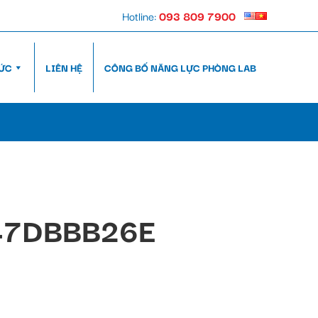
Hotline:
093 809 7900
TỨC
LIÊN HỆ
CÔNG BỐ NĂNG LỰC PHÒNG LAB
47DBBB26E