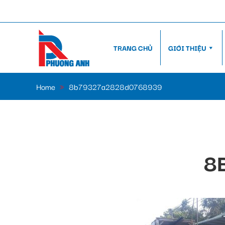
TRANG CHỦ
GIỚI THIỆU
Home
»
8b79327a2828d0768939
8