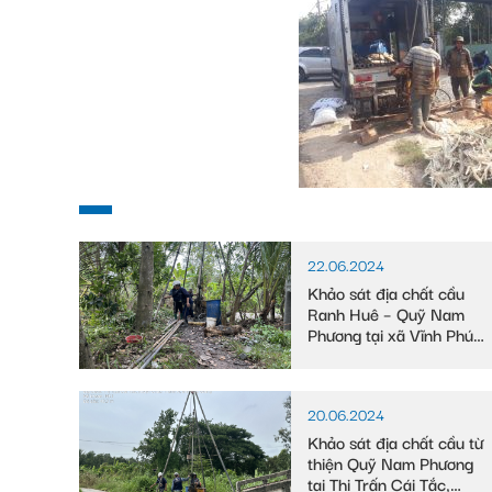
22.06.2024
Khảo sát địa chất cầu
Ranh Huê – Quỹ Nam
Phương tại xã Vĩnh Phú
Đông, huyện Phước
Long, tỉnh Bạc Liêu
20.06.2024
Khảo sát địa chất cầu từ
thiện Quỹ Nam Phương
tại Thị Trấn Cái Tắc,