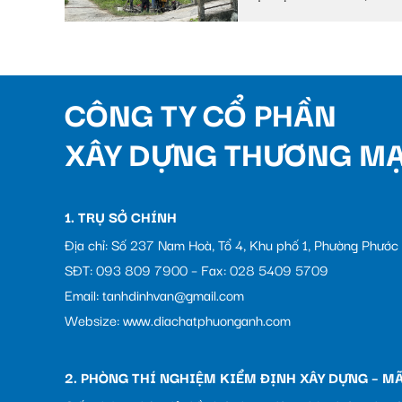
Huyện Châu Thành A,
tỉnh Hậu Giang
CÔNG TY CỔ PHẦN
XÂY DỰNG THƯƠNG MẠ
1. TRỤ SỞ CHÍNH
Địa chỉ: Số 237 Nam Hoà, Tổ 4, Khu phố 1, Phường Phướ
SĐT: 093 809 7900 – Fax: 028 5409 5709
Email: tanhdinhvan@gmail.com
Websize: www.diachatphuonganh.com
2. PHÒNG THÍ NGHIỆM KIỂM ĐỊNH XÂY DỰNG – MÃ