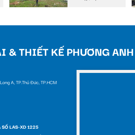
uyên
I & THIẾT KẾ PHƯƠNG ANH
c Long A, TP.Thủ Đức, TP.HCM
 SỐ LAS-XD 1225