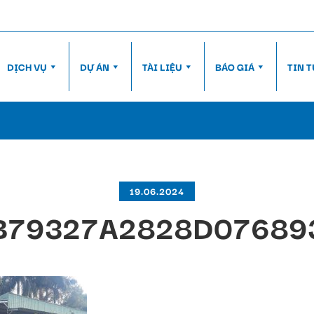
DỊCH VỤ
DỰ ÁN
TÀI LIỆU
BÁO GIÁ
TIN 
19.06.2024
B79327A2828D07689