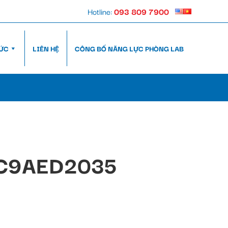
Hotline:
093 809 7900
TỨC
LIÊN HỆ
CÔNG BỐ NĂNG LỰC PHÒNG LAB
C9AED2035