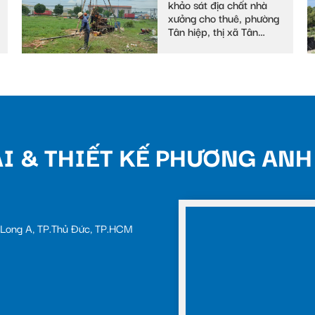
khảo sát địa chất nhà
xưởng cho thuê, phường
Tân hiệp, thị xã Tân
uyên
I & THIẾT KẾ PHƯƠNG ANH
c Long A, TP.Thủ Đức, TP.HCM