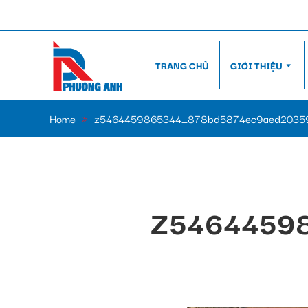
TRANG CHỦ
GIỚI THIỆU
Home
»
z5464459865344_878bd5874ec9aed2035
Z5464459