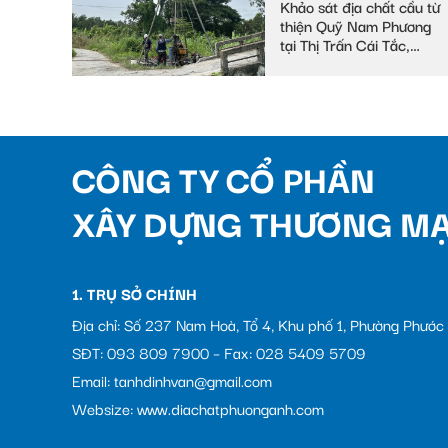
Khảo sát địa chất cầu từ
thiện Quỹ Nam Phương
tại Thị Trấn Cái Tắc,
Huyện Châu Thành A,
tỉnh Hậu Giang
CÔNG TY CỔ PHẦN
XÂY DỰNG THƯƠNG MẠ
1. TRỤ SỞ CHÍNH
Địa chỉ: Số 237 Nam Hoà, Tổ 4, Khu phố 1, Phường Phướ
SĐT: 093 809 7900 – Fax: 028 5409 5709
Email: tanhdinhvan@gmail.com
Websize: www.diachatphuonganh.com