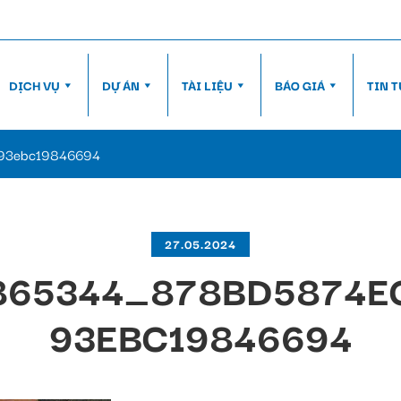
DỊCH VỤ
DỰ ÁN
TÀI LIỆU
BÁO GIÁ
TIN 
93ebc19846694
27.05.2024
865344_878BD5874E
93EBC19846694