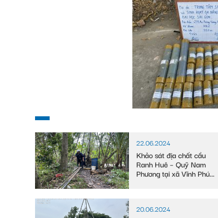
22.06.2024
Khảo sát địa chất cầu
Ranh Huê – Quỹ Nam
Phương tại xã Vĩnh Phú
Đông, huyện Phước
Long, tỉnh Bạc Liêu
20.06.2024