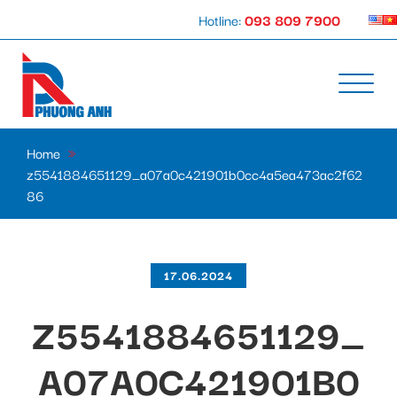
Hotline:
093 809 7900
Home
»
z5541884651129_a07a0c421901b0cc4a5ea473ac2f62
86
17.06.2024
Z5541884651129_
A07A0C421901B0