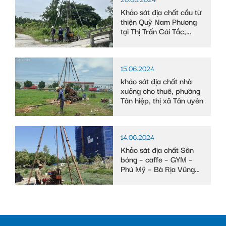
Khảo sát địa chất cầu từ
thiện Quỹ Nam Phương
tại Thị Trấn Cái Tắc,
Huyện Châu Thành A,
tỉnh Hậu Giang
15.06.2024
khảo sát địa chất nhà
xưởng cho thuê, phường
Tân hiệp, thị xã Tân uyên
14.06.2024
Khảo sát địa chất Sân
bóng – caffe – GYM –
Phú Mỹ – Bà Rịa Vũng
Tàu