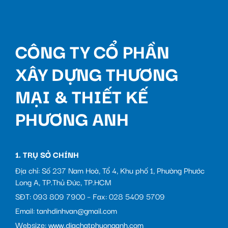
CÔNG TY CỔ PHẦN
XÂY DỰNG THƯƠNG
MẠI & THIẾT KẾ
PHƯƠNG ANH
1. TRỤ SỞ CHÍNH
Địa chỉ: Số 237 Nam Hoà, Tổ 4, Khu phố 1, Phường Phước
Long A, TP.Thủ Đức, TP.HCM
SĐT: 093 809 7900 – Fax: 028 5409 5709
Email: tanhdinhvan@gmail.com
Websize: www.diachatphuonganh.com