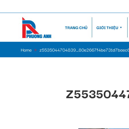
TRANG CHỦ
GIỚI THIỆU
Home
»
z5535044704839_80e2667f4be731d7baec
Z5535044