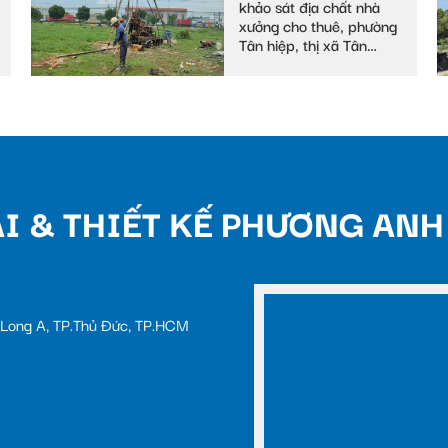
khảo sát địa chất nhà
xưởng cho thuê, phường
Tân hiệp, thị xã Tân
uyên
I & THIẾT KẾ PHƯƠNG ANH
c Long A, TP.Thủ Đức, TP.HCM