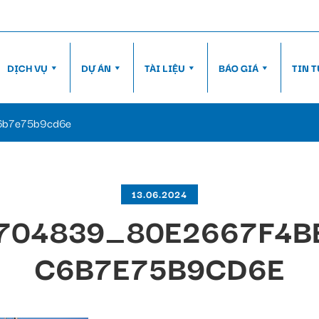
DỊCH VỤ
DỰ ÁN
TÀI LIỆU
BÁO GIÁ
TIN 
6b7e75b9cd6e
13.06.2024
704839_80E2667F4B
C6B7E75B9CD6E