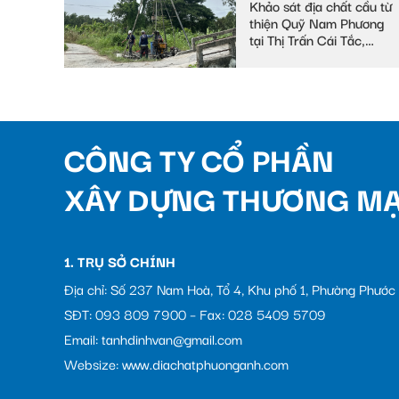
Khảo sát địa chất cầu từ
thiện Quỹ Nam Phương
tại Thị Trấn Cái Tắc,
Huyện Châu Thành A,
tỉnh Hậu Giang
CÔNG TY CỔ PHẦN
XÂY DỰNG THƯƠNG MẠ
1. TRỤ SỞ CHÍNH
Địa chỉ: Số 237 Nam Hoà, Tổ 4, Khu phố 1, Phường Phướ
SĐT: 093 809 7900 – Fax: 028 5409 5709
Email: tanhdinhvan@gmail.com
Websize: www.diachatphuonganh.com