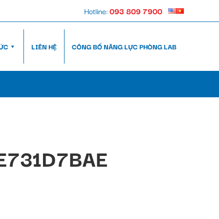
Hotline:
093 809 7900
TỨC
LIÊN HỆ
CÔNG BỐ NĂNG LỰC PHÒNG LAB
E731D7BAE