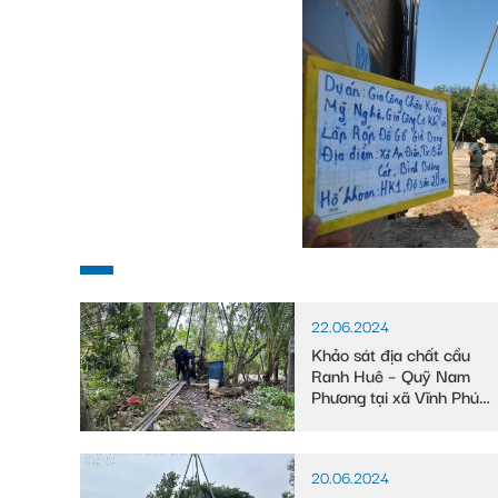
22.06.2024
Khảo sát địa chất cầu
Ranh Huê – Quỹ Nam
Phương tại xã Vĩnh Phú
Đông, huyện Phước
Long, tỉnh Bạc Liêu
20.06.2024