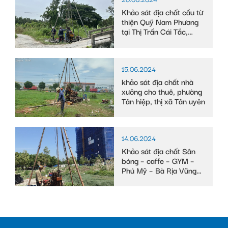
Khảo sát địa chất cầu từ
thiện Quỹ Nam Phương
tại Thị Trấn Cái Tắc,
Huyện Châu Thành A,
tỉnh Hậu Giang
15.06.2024
khảo sát địa chất nhà
xưởng cho thuê, phường
Tân hiệp, thị xã Tân uyên
14.06.2024
Khảo sát địa chất Sân
bóng – caffe – GYM –
Phú Mỹ – Bà Rịa Vũng
Tàu