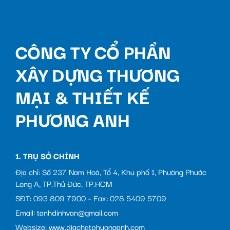
CÔNG TY CỔ PHẦN
XÂY DỰNG THƯƠNG
MẠI & THIẾT KẾ
PHƯƠNG ANH
1. TRỤ SỞ CHÍNH
Địa chỉ: Số 237 Nam Hoà, Tổ 4, Khu phố 1, Phường Phước
Long A, TP.Thủ Đức, TP.HCM
SĐT: 093 809 7900 – Fax: 028 5409 5709
Email: tanhdinhvan@gmail.com
Websize: www.diachatphuonganh.com