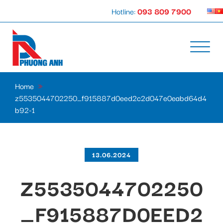
Hotline:
093 809 7900
Home
»
z5535044702250_f915887d0eed2c2d047e0eabd64d4
b92-1
13.06.2024
Z5535044702250
_F915887D0EED2