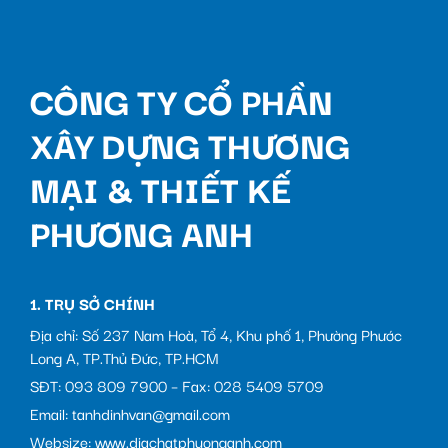
CÔNG TY CỔ PHẦN
XÂY DỰNG THƯƠNG
MẠI & THIẾT KẾ
PHƯƠNG ANH
1. TRỤ SỞ CHÍNH
Địa chỉ: Số 237 Nam Hoà, Tổ 4, Khu phố 1, Phường Phước
Long A, TP.Thủ Đức, TP.HCM
SĐT: 093 809 7900 – Fax: 028 5409 5709
Email: tanhdinhvan@gmail.com
Websize: www.diachatphuonganh.com