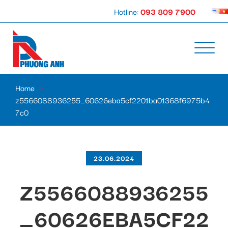
Hotline:
093 809 7900
Home
»
z5566088936255_60626eba5cf2201ba01368f6975b4
7c0
23.06.2024
Z5566088936255
_60626EBA5CF22