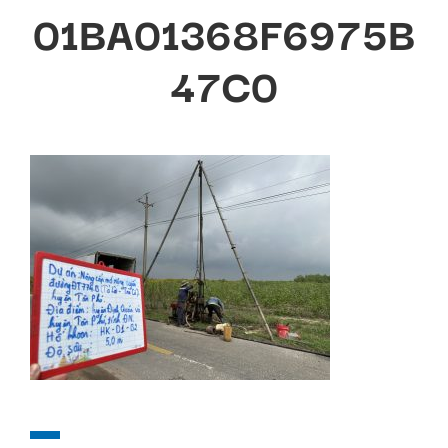
01BA01368F6975B
47C0