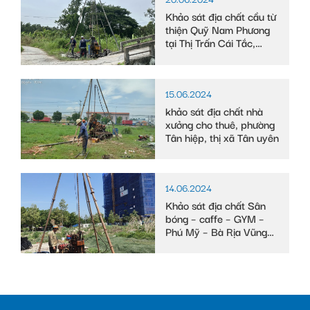
Khảo sát địa chất cầu từ
thiện Quỹ Nam Phương
tại Thị Trấn Cái Tắc,
Huyện Châu Thành A,
tỉnh Hậu Giang
15.06.2024
khảo sát địa chất nhà
xưởng cho thuê, phường
Tân hiệp, thị xã Tân uyên
14.06.2024
Khảo sát địa chất Sân
bóng – caffe – GYM –
Phú Mỹ – Bà Rịa Vũng
Tàu