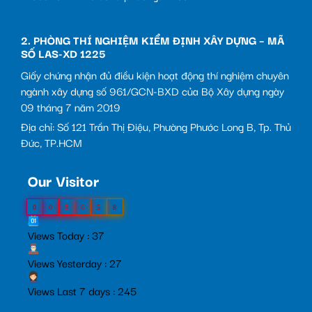
2. PHÒNG THÍ NGHIỆM KIỂM ĐỊNH XÂY DỰNG – MÃ
SỐ LAS-XD 1225
Giấy chứng nhận đủ điều kiện hoạt động thí nghiệm chuyên
ngành xây dựng số 961/GCN-BXD của Bộ Xây dựng ngày
09 tháng 7 năm 2019
Địa chỉ: Số 121 Trần Thị Điệu, Phường Phước Long B, Tp. Thủ
Đức, TP.HCM
Our Visitor
0
0
8
6
5
8
Views Today : 37
Views Yesterday : 27
Views Last 7 days : 245