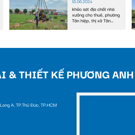
15.06.2024
khảo sát địa chất nhà
xưởng cho thuê, phường
Tân hiệp, thị xã Tân
uyên
I & THIẾT KẾ PHƯƠNG ANH
c Long A, TP.Thủ Đức, TP.HCM