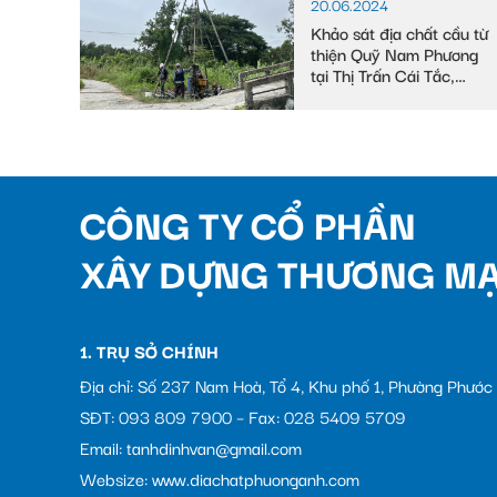
20.06.2024
Khảo sát địa chất cầu từ
thiện Quỹ Nam Phương
tại Thị Trấn Cái Tắc,
Huyện Châu Thành A,
tỉnh Hậu Giang
CÔNG TY CỔ PHẦN
XÂY DỰNG THƯƠNG MẠ
1. TRỤ SỞ CHÍNH
Địa chỉ: Số 237 Nam Hoà, Tổ 4, Khu phố 1, Phường Phướ
SĐT: 093 809 7900 – Fax: 028 5409 5709
Email: tanhdinhvan@gmail.com
Websize: www.diachatphuonganh.com