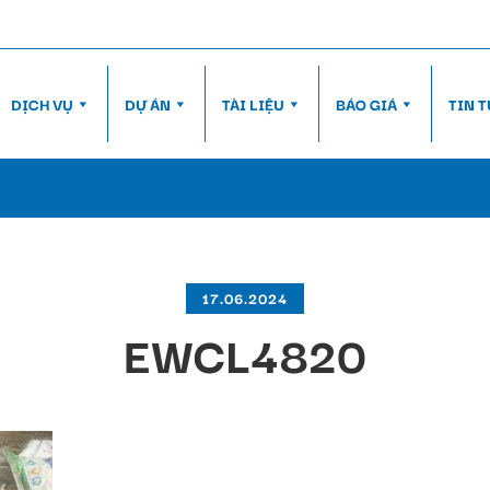
DỊCH VỤ
DỰ ÁN
TÀI LIỆU
BÁO GIÁ
TIN 
17.06.2024
EWCL4820