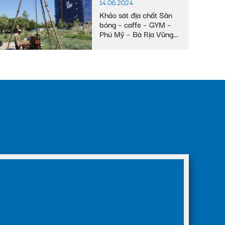
14.06.2024
Khảo sát địa chất Sân
bóng – caffe – GYM –
Phú Mỹ – Bà Rịa Vũng
Tàu