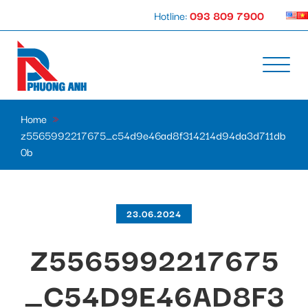
Hotline:
093 809 7900
Home
»
z5565992217675_c54d9e46ad8f314214d94da3d711db
0b
23.06.2024
Z5565992217675
_C54D9E46AD8F3