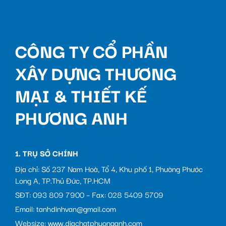
CÔNG TY CỔ PHẦN
XÂY DỰNG THƯƠNG
MẠI & THIẾT KẾ
PHƯƠNG ANH
1. TRỤ SỞ CHÍNH
Địa chỉ: Số 237 Nam Hoà, Tổ 4, Khu phố 1, Phường Phước
Long A, TP.Thủ Đức, TP.HCM
SĐT: 093 809 7900 – Fax: 028 5409 5709
Email: tanhdinhvan@gmail.com
Websize: www.diachatphuonganh.com