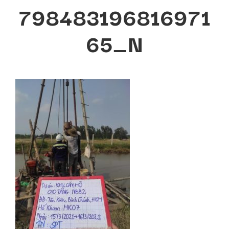
798483196816971
65_N