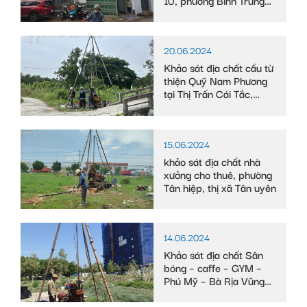
Tây
20.06.2024
Khảo sát địa chất cầu từ
thiện Quỹ Nam Phương
tại Thị Trấn Cái Tắc,
Huyện Châu Thành A,
tỉnh Hậu Giang
15.06.2024
khảo sát địa chất nhà
xưởng cho thuê, phường
Tân hiệp, thị xã Tân uyên
14.06.2024
Khảo sát địa chất Sân
bóng – caffe – GYM –
Phú Mỹ – Bà Rịa Vũng
Tàu