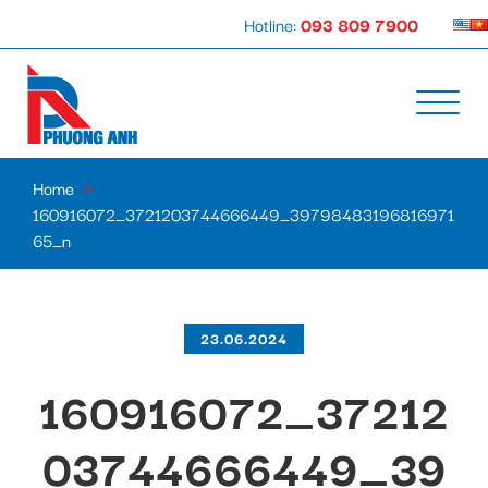
Hotline:
093 809 7900
Home
»
160916072_3721203744666449_39798483196816971
65_n
23.06.2024
160916072_37212
03744666449_39