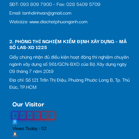
SĐT: 093 809 7900 – Fax: 028 5409 5709
Email: tanhdinhvan@gmail.com
Websize: www.diachatphuonganh.com
2. PHÒNG THÍ NGHIỆM KIỂM ĐỊNH XÂY DỰNG – MÃ
SỐ LAS-XD 1225
Giấy chứng nhận đủ điều kiện hoạt động thí nghiệm chuyên
ngành xây dựng số 961/GCN-BXD của Bộ Xây dựng ngày
09 tháng 7 năm 2019
Địa chỉ: Số 121 Trần Thị Điệu, Phường Phước Long B, Tp. Thủ
Đức, TP.HCM
Our Visitor
0
0
8
5
7
9
Views Today : 52