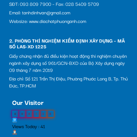
SĐT: 093 809 7900 – Fax: 028 5409 5709
Email: tanhdinhvan@gmail.com
Websize: www.diachatphuonganh.com
2. PHÒNG THÍ NGHIỆM KIỂM ĐỊNH XÂY DỰNG – MÃ
SỐ LAS-XD 1225
Giấy chứng nhận đủ điều kiện hoạt động thí nghiệm chuyên
ngành xây dựng số 961/GCN-BXD của Bộ Xây dựng ngày
09 tháng 7 năm 2019
Địa chỉ: Số 121 Trần Thị Điệu, Phường Phước Long B, Tp. Thủ
Đức, TP.HCM
Our Visitor
0
0
8
5
6
8
Views Today : 41