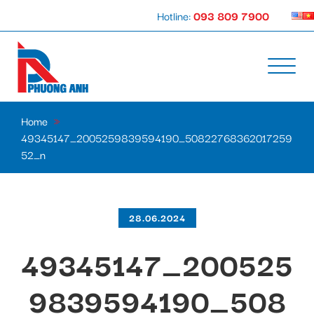
Hotline:
093 809 7900
Home
»
49345147_2005259839594190_50822768362017259
52_n
28.06.2024
49345147_200525
9839594190_508