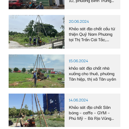
Tây
20.06.2024
Khảo sát địa chất cầu từ
thiện Quỹ Nam Phương
tại Thị Trấn Cái Tắc,
Huyện Châu Thành A,
tỉnh Hậu Giang
15.06.2024
khảo sát địa chất nhà
xưởng cho thuê, phường
Tân hiệp, thị xã Tân uyên
14.06.2024
Khảo sát địa chất Sân
bóng – caffe – GYM –
Phú Mỹ – Bà Rịa Vũng
Tàu