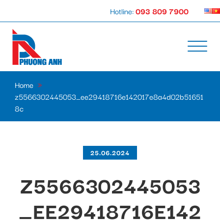
Hotline:
093 809 7900
Home
»
z5566302445053_ee29418716e142017e8a4d02b51651
8c
25.06.2024
Z5566302445053
_EE29418716E142