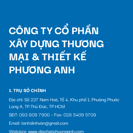
CÔNG TY CỔ PHẦN
XÂY DỰNG THƯƠNG
MẠI & THIẾT KẾ
PHƯƠNG ANH
1. TRỤ SỞ CHÍNH
Địa chỉ: Số 237 Nam Hoà, Tổ 4, Khu phố 1, Phường Phước
Long A, TP.Thủ Đức, TP.HCM
SĐT: 093 809 7900 – Fax: 028 5409 5709
Email: tanhdinhvan@gmail.com
Websize: www.diachatphuonganh.com