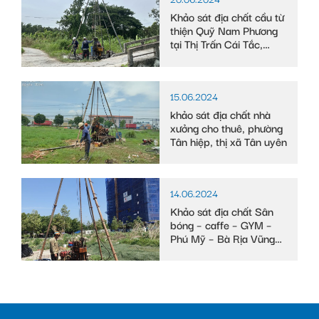
Khảo sát địa chất cầu từ
thiện Quỹ Nam Phương
tại Thị Trấn Cái Tắc,
Huyện Châu Thành A,
tỉnh Hậu Giang
15.06.2024
khảo sát địa chất nhà
xưởng cho thuê, phường
Tân hiệp, thị xã Tân uyên
14.06.2024
Khảo sát địa chất Sân
bóng – caffe – GYM –
Phú Mỹ – Bà Rịa Vũng
Tàu