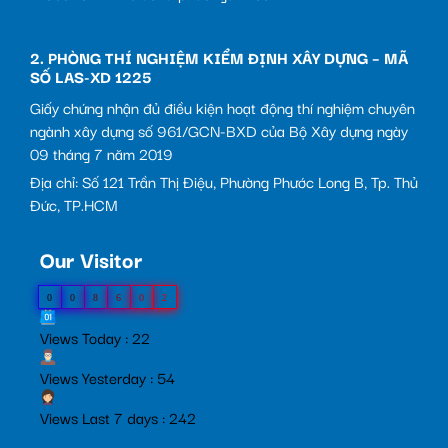
2. PHÒNG THÍ NGHIỆM KIỂM ĐỊNH XÂY DỰNG – MÃ
SỐ LAS-XD 1225
Giấy chứng nhận đủ điều kiện hoạt động thí nghiệm chuyên
ngành xây dựng số 961/GCN-BXD của Bộ Xây dựng ngày
09 tháng 7 năm 2019
Địa chỉ: Số 121 Trần Thị Điệu, Phường Phước Long B, Tp. Thủ
Đức, TP.HCM
Our Visitor
0
0
8
6
0
2
Views Today : 22
Views Yesterday : 54
Views Last 7 days : 242