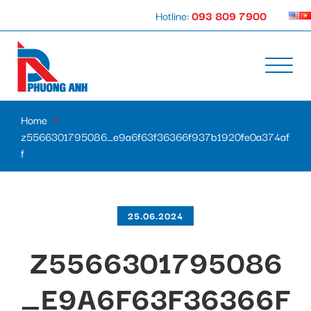
Hotline:
093 809 7900
Home
»
z5566301795086_e9a6f63f36366f937b1920fe0a374af
f
25.06.2024
Z5566301795086
_E9A6F63F36366F