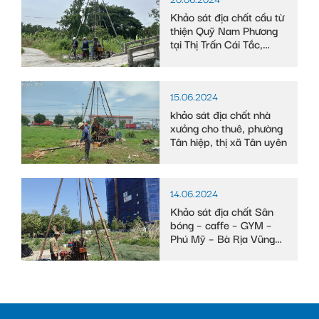
Khảo sát địa chất cầu từ
thiện Quỹ Nam Phương
tại Thị Trấn Cái Tắc,
Huyện Châu Thành A,
tỉnh Hậu Giang
15.06.2024
khảo sát địa chất nhà
xưởng cho thuê, phường
Tân hiệp, thị xã Tân uyên
14.06.2024
Khảo sát địa chất Sân
bóng – caffe – GYM –
Phú Mỹ – Bà Rịa Vũng
Tàu