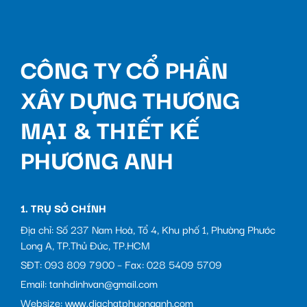
CÔNG TY CỔ PHẦN
XÂY DỰNG THƯƠNG
MẠI & THIẾT KẾ
PHƯƠNG ANH
1. TRỤ SỞ CHÍNH
Địa chỉ: Số 237 Nam Hoà, Tổ 4, Khu phố 1, Phường Phước
Long A, TP.Thủ Đức, TP.HCM
SĐT: 093 809 7900 – Fax: 028 5409 5709
Email: tanhdinhvan@gmail.com
Websize: www.diachatphuonganh.com