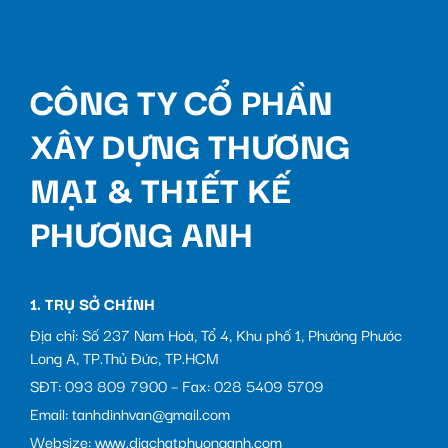
CÔNG TY CỔ PHẦN
XÂY DỰNG THƯƠNG
MẠI & THIẾT KẾ
PHƯƠNG ANH
1. TRỤ SỞ CHÍNH
Địa chỉ: Số 237 Nam Hoà, Tổ 4, Khu phố 1, Phường Phước
Long A, TP.Thủ Đức, TP.HCM
SĐT: 093 809 7900 – Fax: 028 5409 5709
Email: tanhdinhvan@gmail.com
Websize: www.diachatphuonganh.com