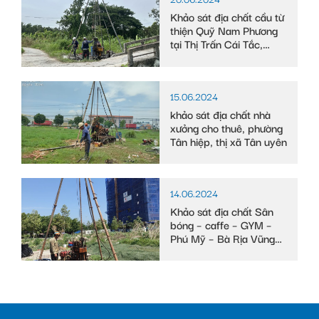
Khảo sát địa chất cầu từ
thiện Quỹ Nam Phương
tại Thị Trấn Cái Tắc,
Huyện Châu Thành A,
tỉnh Hậu Giang
15.06.2024
khảo sát địa chất nhà
xưởng cho thuê, phường
Tân hiệp, thị xã Tân uyên
14.06.2024
Khảo sát địa chất Sân
bóng – caffe – GYM –
Phú Mỹ – Bà Rịa Vũng
Tàu