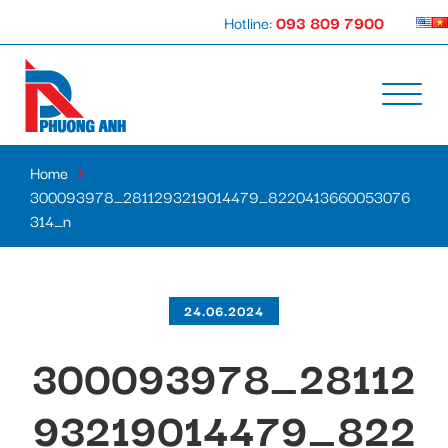
Hotline:
093 809 7900
Home
»
300093978_2811293219014479_8220413660053076
314_n
24.06.2024
300093978_28112
93219014479_822