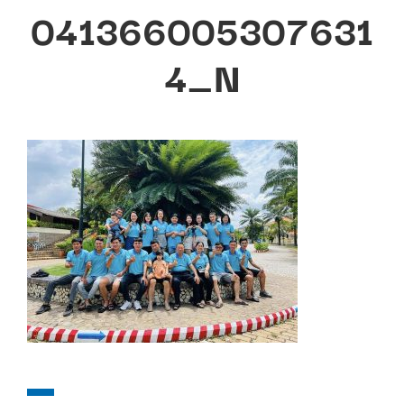
041366005307631
4_N