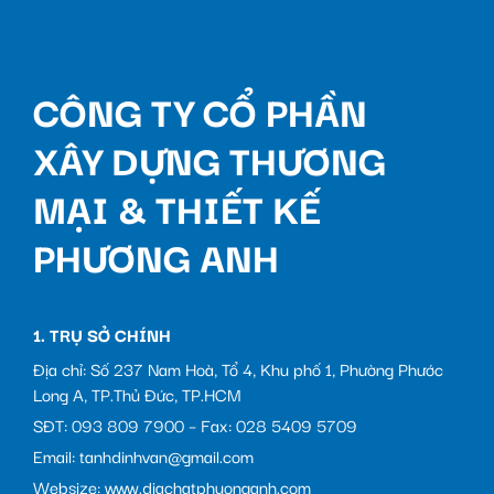
CÔNG TY CỔ PHẦN
XÂY DỰNG THƯƠNG
MẠI & THIẾT KẾ
PHƯƠNG ANH
1. TRỤ SỞ CHÍNH
Địa chỉ: Số 237 Nam Hoà, Tổ 4, Khu phố 1, Phường Phước
Long A, TP.Thủ Đức, TP.HCM
SĐT: 093 809 7900 – Fax: 028 5409 5709
Email: tanhdinhvan@gmail.com
Websize: www.diachatphuonganh.com