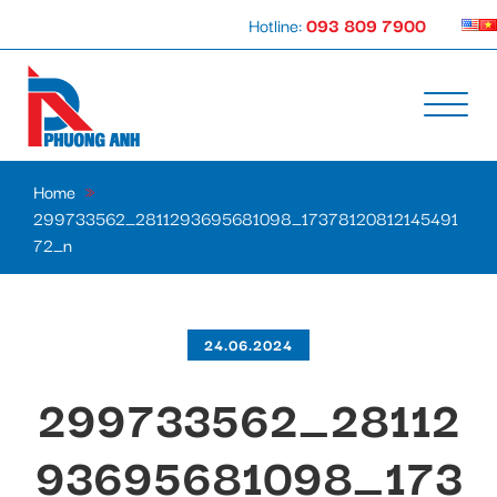
Hotline:
093 809 7900
Home
»
299733562_2811293695681098_17378120812145491
72_n
24.06.2024
299733562_28112
93695681098_173