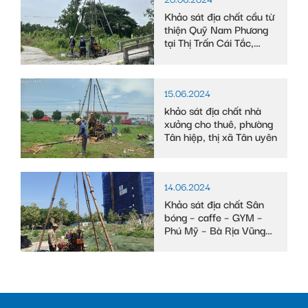
Khảo sát địa chất cầu từ
thiện Quỹ Nam Phương
tại Thị Trấn Cái Tắc,
Huyện Châu Thành A,
tỉnh Hậu Giang
15.06.2024
khảo sát địa chất nhà
xưởng cho thuê, phường
Tân hiệp, thị xã Tân uyên
14.06.2024
Khảo sát địa chất Sân
bóng – caffe – GYM –
Phú Mỹ – Bà Rịa Vũng
Tàu