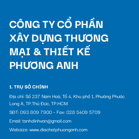
CÔNG TY CỔ PHẦN
XÂY DỰNG THƯƠNG
MẠI & THIẾT KẾ
PHƯƠNG ANH
1. TRỤ SỞ CHÍNH
Địa chỉ: Số 237 Nam Hoà, Tổ 4, Khu phố 1, Phường Phước
Long A, TP.Thủ Đức, TP.HCM
SĐT: 093 809 7900 – Fax: 028 5409 5709
Email: tanhdinhvan@gmail.com
Websize: www.diachatphuonganh.com