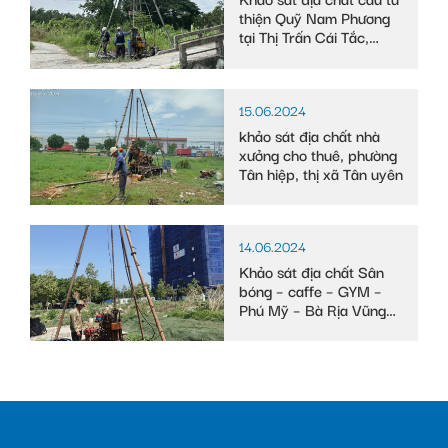
thiện Quỹ Nam Phương
tại Thị Trấn Cái Tắc,
Huyện Châu Thành A,
tỉnh Hậu Giang
15.06.2024
khảo sát địa chất nhà
xưởng cho thuê, phường
Tân hiệp, thị xã Tân uyên
14.06.2024
Khảo sát địa chất Sân
bóng – caffe – GYM –
Phú Mỹ – Bà Rịa Vũng
Tàu