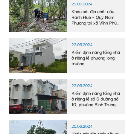
22.06.2024
Khảo sát địa chất cầu
Ranh Huê – Quỹ Nam
Phương tại xã Vĩnh Phú
Đông, huyện Phước
Long, tỉnh Bạc Liêu
22.06.2024
Kiểm định nâng tầng nhà
ở riêng lẻ phường long
trường
22.06.2024
Kiểm định nâng tầng nhà
ở riêng lẻ số 6 đường số
10, phường Bình Trưng
Tây
20.06.2024
Khảo sát địa chất cầu từ