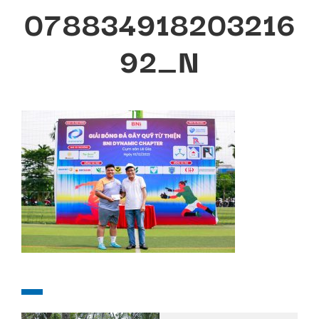
078834918203216
92_N