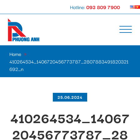
Hotline:
093 809 7900
Home
»
410264534_1406720456773787_2807883491820321
692_n
25.06.2024
410264534_14067
20456773787_28