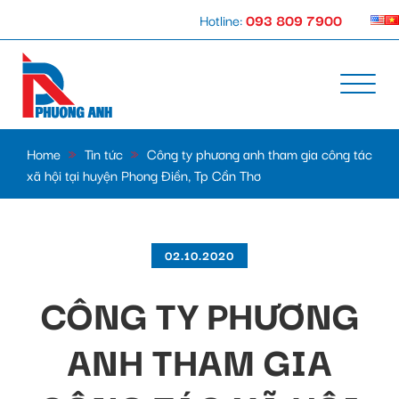
Hotline:
093 809 7900
Home
»
Tin tức
»
Công ty phương anh tham gia công tác
xã hội tại huyện Phong Điền, Tp Cần Thơ
02.10.2020
CÔNG TY PHƯƠNG
ANH THAM GIA