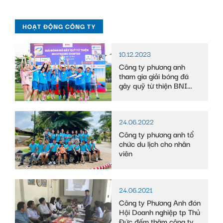
HOẠT ĐỘNG CÔNG TY
10.12.2023
Công ty phương anh
tham gia giải bóng đá
gây quỹ từ thiện BNI
DYNAMIC CHAPTER
24.06.2022
Công ty phương anh tổ
chức du lịch cho nhân
viên
24.06.2021
Công ty Phương Anh đón
Hội Doanh nghiệp tp Thủ
Đức đếm thăm công ty