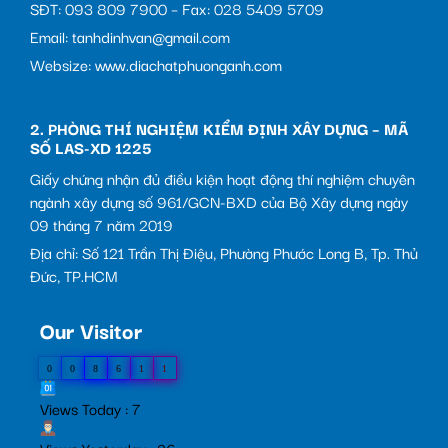
SĐT: 093 809 7900 – Fax: 028 5409 5709
Email: tanhdinhvan@gmail.com
Websize: www.diachatphuonganh.com
2. PHÒNG THÍ NGHIỆM KIỂM ĐỊNH XÂY DỰNG – MÃ
SỐ LAS-XD 1225
Giấy chứng nhận đủ điều kiện hoạt động thí nghiệm chuyên
ngành xây dựng số 961/GCN-BXD của Bộ Xây dựng ngày
09 tháng 7 năm 2019
Địa chỉ: Số 121 Trần Thị Điệu, Phường Phước Long B, Tp. Thủ
Đức, TP.HCM
Our Visitor
0
0
8
6
1
1
Views Today : 7