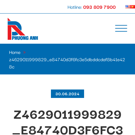
Hotline:
093 809 7900
Home
»
z4629011999829_e84740d3f6fc3e5dbddcdaf8b41e42
8c
30.06.2024
Z4629011999829
_E84740D3F6FC3