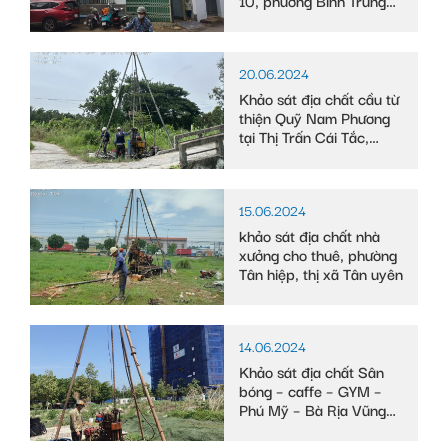
Tây
20.06.2024
Khảo sát địa chất cầu từ
thiện Quỹ Nam Phương
tại Thị Trấn Cái Tắc,
Huyện Châu Thành A,
tỉnh Hậu Giang
15.06.2024
khảo sát địa chất nhà
xưởng cho thuê, phường
Tân hiệp, thị xã Tân uyên
14.06.2024
Khảo sát địa chất Sân
bóng – caffe – GYM –
Phú Mỹ – Bà Rịa Vũng
Tàu