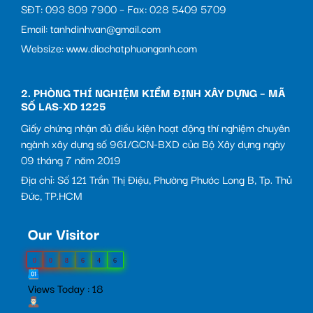
SĐT: 093 809 7900 – Fax: 028 5409 5709
Email: tanhdinhvan@gmail.com
Websize: www.diachatphuonganh.com
2. PHÒNG THÍ NGHIỆM KIỂM ĐỊNH XÂY DỰNG – MÃ
SỐ LAS-XD 1225
Giấy chứng nhận đủ điều kiện hoạt động thí nghiệm chuyên
ngành xây dựng số 961/GCN-BXD của Bộ Xây dựng ngày
09 tháng 7 năm 2019
Địa chỉ: Số 121 Trần Thị Điệu, Phường Phước Long B, Tp. Thủ
Đức, TP.HCM
Our Visitor
0
0
8
6
4
6
Views Today : 18