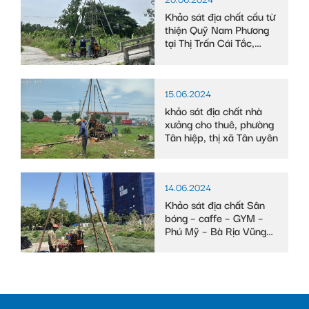
Khảo sát địa chất cầu từ
thiện Quỹ Nam Phương
tại Thị Trấn Cái Tắc,
Huyện Châu Thành A,
tỉnh Hậu Giang
15.06.2024
khảo sát địa chất nhà
xưởng cho thuê, phường
Tân hiệp, thị xã Tân uyên
14.06.2024
Khảo sát địa chất Sân
bóng – caffe – GYM –
Phú Mỹ – Bà Rịa Vũng
Tàu