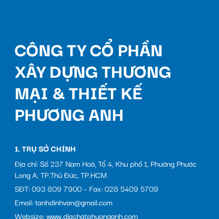
CÔNG TY CỔ PHẦN
XÂY DỰNG THƯƠNG
MẠI & THIẾT KẾ
PHƯƠNG ANH
1. TRỤ SỞ CHÍNH
Địa chỉ: Số 237 Nam Hoà, Tổ 4, Khu phố 1, Phường Phước
Long A, TP.Thủ Đức, TP.HCM
SĐT: 093 809 7900 – Fax: 028 5409 5709
Email: tanhdinhvan@gmail.com
Websize: www.diachatphuonganh.com