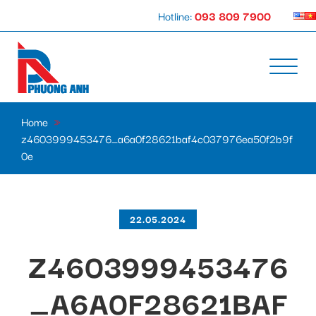
Hotline:
093 809 7900
Home
»
z4603999453476_a6a0f28621baf4c037976ea50f2b9f
0e
22.05.2024
Z4603999453476
_A6A0F28621BAF