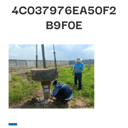
4C037976EA50F2
B9F0E