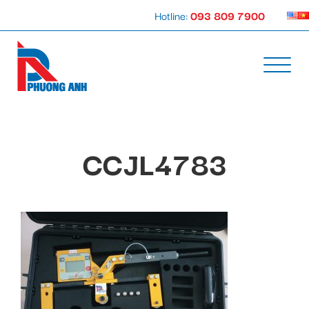
Hotline:
093 809 7900
CCJL4783