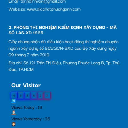
Email: tanhdinhvan@gmail.com
Websize: www.diachatphuonganh.com
2. PHÒNG THÍ NGHIỆM KIỂM ĐỊNH XÂY DỰNG – MÃ
SỐ LAS-XD 1225
Giấy chứng nhận đủ điều kiện hoạt động thí nghiệm chuyên
ngành xây dựng số 961/GCN-BXD của Bộ Xây dựng ngày
09 tháng 7 năm 2019
Địa chỉ: Số 121 Trần Thị Điệu, Phường Phước Long B, Tp. Thủ
Đức, TP.HCM
Our Visitor
0
0
8
6
2
3
Views Today : 19
Views Yesterday : 26