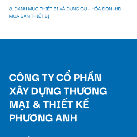
8. DANH MỤC THIẾT BỊ VÀ DỤNG CỤ + HÓA ĐƠN -HĐ
MUA BÁN THIẾT BỊ
CÔNG TY CỔ PHẦN
XÂY DỰNG THƯƠNG
MẠI & THIẾT KẾ
PHƯƠNG ANH