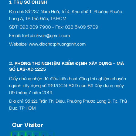
1. TRỤ SỞ CHÍNH
Địa chỉ: Số 237 Nam Hoà, Tổ 4, Khu phố 1, Phường Phước
Long A, TP.Thủ Đức, TP.HCM
SĐT: 093 809 7900 – Fax: 028 5409 5709
Email: tanhdinhvan@gmail.com
Websize: www.diachatphuonganh.com
2. PHÒNG THÍ NGHIỆM KIỂM ĐỊNH XÂY DỰNG – MÃ
SỐ LAS-XD 1225
Giấy chứng nhận đủ điều kiện hoạt động thí nghiệm chuyên
ngành xây dựng số 961/GCN-BXD của Bộ Xây dựng ngày
09 tháng 7 năm 2019
Địa chỉ: Số 121 Trần Thị Điệu, Phường Phước Long B, Tp. Thủ
Đức, TP.HCM
Our Visitor
0
0
8
6
2
4